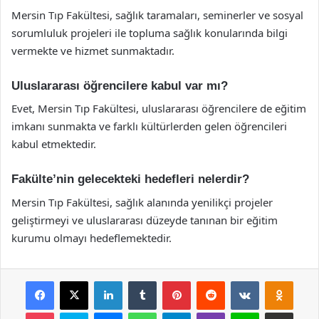
Mersin Tıp Fakültesi, sağlık taramaları, seminerler ve sosyal
sorumluluk projeleri ile topluma sağlık konularında bilgi
vermekte ve hizmet sunmaktadır.
Uluslararası öğrencilere kabul var mı?
Evet, Mersin Tıp Fakültesi, uluslararası öğrencilere de eğitim
imkanı sunmakta ve farklı kültürlerden gelen öğrencileri
kabul etmektedir.
Fakülte’nin gelecekteki hedefleri nelerdir?
Mersin Tıp Fakültesi, sağlık alanında yenilikçi projeler
geliştirmeyi ve uluslararası düzeyde tanınan bir eğitim
kurumu olmayı hedeflemektedir.
Facebook
X
LinkedIn
Tumblr
Pinterest
Reddit
VKontakte
Odnok
Pocket
Skype
Messenger
WhatsApp
Telegram
Viber
Line
E-Posta ile payla