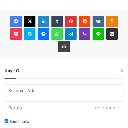
Facebook
X
LinkedIn
Tumblr
Pinterest
Reddit
VKontakte
Odnok
Pocket
Skype
Messenger
WhatsApp
Telegram
Viber
Line
E-Posta ile payla
Yazdır
Kayıt Ol
Unuttunuz mu?
Beni hatırla