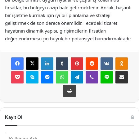
fırsatlar, bu bölgeyi cazip hale getirmektedir. Ancak, başarılı
bir işletme kurmak için iyi bir planlama ve strateji
geliştirmek de son derece önemlidir. Tece’deki ticaret
hayatının dinamik yapısı, girişimcilerin fırsatları
değerlendirmesi için büyük bir potansiyel barındırmaktadır.
Facebook
X
LinkedIn
Tumblr
Pinterest
Reddit
VKontakte
Odnok
Pocket
Skype
Messenger
WhatsApp
Telegram
Viber
Line
E-Posta ile payla
Yazdır
Kayıt Ol