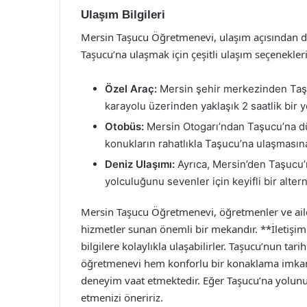
Ulaşım Bilgileri
Mersin Taşucu Öğretmenevi, ulaşım açısından da
Taşucu’na ulaşmak için çeşitli ulaşım seçenekler
Özel Araç:
Mersin şehir merkezinden Taşu
karayolu üzerinden yaklaşık 2 saatlik bir y
Otobüs:
Mersin Otogarı’ndan Taşucu’na düz
konukların rahatlıkla Taşucu’na ulaşmasın
Deniz Ulaşımı:
Ayrıca, Mersin’den Taşucu’
yolculuğunu sevenler için keyifli bir alter
Mersin Taşucu Öğretmenevi, öğretmenler ve ailele
hizmetler sunan önemli bir mekandır. **İletişim 
bilgilere kolaylıkla ulaşabilirler. Taşucu’nun tar
öğretmenevi hem konforlu bir konaklama imkanı
deneyim vaat etmektedir. Eğer Taşucu’na yolunu
etmenizi öneririz.