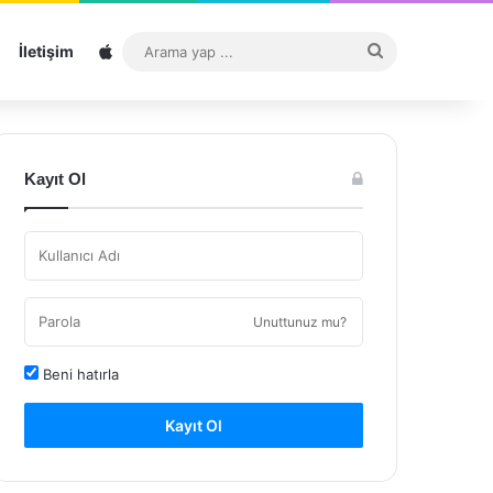
Sitemap
Arama
İletişim
yap
...
Kayıt Ol
Unuttunuz mu?
Beni hatırla
Kayıt Ol