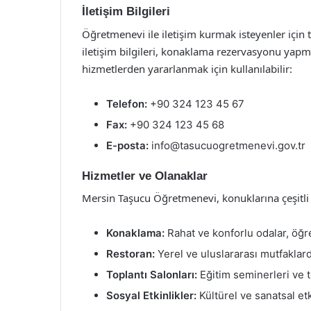
İletişim Bilgileri
Öğretmenevi ile iletişim kurmak isteyenler için t
iletişim bilgileri, konaklama rezervasyonu yapma
hizmetlerden yararlanmak için kullanılabilir:
Telefon:
+90 324 123 45 67
Fax:
+90 324 123 45 68
E-posta:
info@tasucuogretmenevi.gov.tr
Hizmetler ve Olanaklar
Mersin Taşucu Öğretmenevi, konuklarına çeşitli
Konaklama:
Rahat ve konforlu odalar, öğret
Restoran:
Yerel ve uluslararası mutfaklard
Toplantı Salonları:
Eğitim seminerleri ve to
Sosyal Etkinlikler:
Kültürel ve sanatsal et