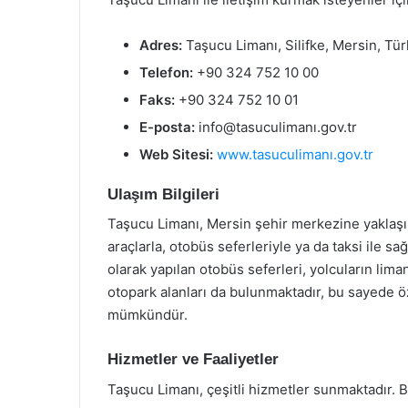
Adres:
Taşucu Limanı, Silifke, Mersin, Tür
Telefon:
+90 324 752 10 00
Faks:
+90 324 752 10 01
E-posta:
info@tasuculimanı.gov.tr
Web Sitesi:
www.tasuculimanı.gov.tr
Ulaşım Bilgileri
Taşucu Limanı, Mersin şehir merkezine yaklaşı
araçlarla, otobüs seferleriyle ya da taksi ile s
olarak yapılan otobüs seferleri, yolcuların lim
otopark alanları da bulunmaktadır, bu sayede öz
mümkündür.
Hizmetler ve Faaliyetler
Taşucu Limanı, çeşitli hizmetler sunmaktadır. B