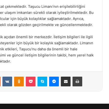
at çekmektedir. Taşucu Limanı’nın erişilebilirliğini
er ulaşım imkanları sürekli olarak iyileştirilmektedir. Bu
cular için büyük kolaylıklar sağlamaktadır. Ayrıca,
rekli olarak gözden geçirilmekte ve güncellenmektedir.
açıdan önemli bir merkezdir. İletişim bilgileri ile ilgili
teyenler için büyük bir kolaylık sağlamaktadır. Limanın
k etkileri, Taşucu’nu daha da önemli bir hale
imi ve güncel iletişim bilgilerinin takibi, hem yerel halk
ktadır.
st
Reddit
VKontakte
Odnoklassniki
Pocket
Skype
Messenger
E-Posta ile paylaş
Yazdır