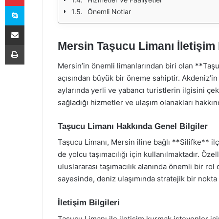
Skype
Önemli Notlar
E-Posta ile paylaş
Mersin Taşucu Limanı İletişim B
Yazdır
Mersin’in önemli limanlarından biri olan **Taşu
açısından büyük bir öneme sahiptir. Akdeniz’in g
aylarında yerli ve yabancı turistlerin ilgisini çe
sağladığı hizmetler ve ulaşım olanakları hakkın
Taşucu Limanı Hakkında Genel Bilgiler
Taşucu Limanı, Mersin iline bağlı **Silifke** i
de yolcu taşımacılığı için kullanılmaktadır. Özell
uluslararası taşımacılık alanında önemli bir ro
sayesinde, deniz ulaşımında stratejik bir nokta 
İletişim Bilgileri
Taşucu Limanı ile iletişim kurmak isteyenler için