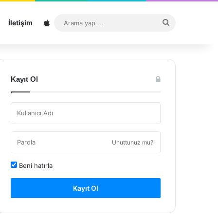
Sitemap
Arama
İletişim
yap
...
Kayıt Ol
Unuttunuz mu?
Beni hatırla
Kayıt Ol