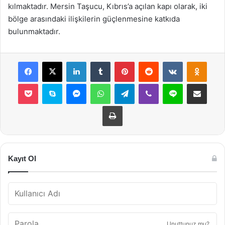
kılmaktadır. Mersin Taşucu, Kıbrıs’a açılan kapı olarak, iki
bölge arasındaki ilişkilerin güçlenmesine katkıda
bulunmaktadır.
Facebook
X
LinkedIn
Tumblr
Pinterest
Reddit
VKontakte
Odnok
Pocket
Skype
Messenger
WhatsApp
Telegram
Viber
Line
E-Posta ile payla
Yazdır
Kayıt Ol
Unuttunuz mu?