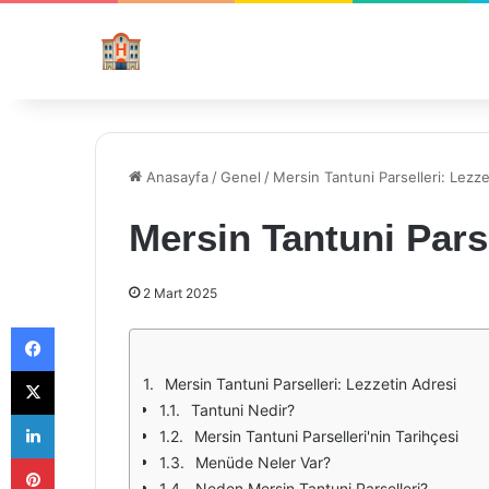
Anasayfa
/
Genel
/
Mersin Tantuni Parselleri: Lezze
Mersin Tantuni Parse
2 Mart 2025
Facebook
X
Mersin Tantuni Parselleri: Lezzetin Adresi
Tantuni Nedir?
LinkedIn
Mersin Tantuni Parselleri'nin Tarihçesi
Pinterest
Menüde Neler Var?
Neden Mersin Tantuni Parselleri?