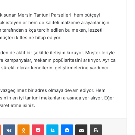
ek sunan Mersin Tantuni Parselleri, hem bütçeyi
k isteyenler hem de kaliteli malzeme arayanlar için
m tarafından sıkça tercih edilen bu mekan, lezzetli
üşteri kitlesine hitap ediyor.
en de aktif bir şekilde iletişim kuruyor. Müşterileriyle
ve kampanyalar, mekanın popülaritesini artırıyor. Ayrıca,
 sürekli olarak kendilerini geliştirmelerine yardımcı
in vazgeçilmez bir adres olmaya devam ediyor. Hem
’in en iyi tantuni mekanları arasında yer alıyor. Eğer
aret etmelisiniz.
st
Reddit
VKontakte
Odnoklassniki
Pocket
Skype
Messenger
E-Posta ile paylaş
Yazdır