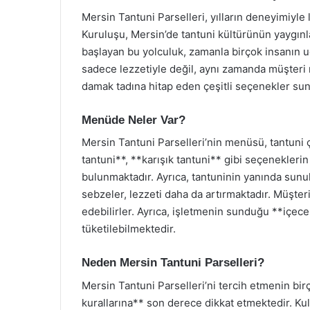
Mersin Tantuni Parselleri, yılların deneyimiyle l
Kuruluşu, Mersin’de tantuni kültürünün yaygınl
başlayan bu yolculuk, zamanla birçok insanın uğ
sadece lezzetiyle değil, aynı zamanda müşteri
damak tadına hitap eden çeşitli seçenekler sun
Menüde Neler Var?
Mersin Tantuni Parselleri’nin menüsü, tantuni çe
tantuni**, **karışık tantuni** gibi seçeneklerin 
bulunmaktadır. Ayrıca, tantuninin yanında sun
sebzeler, lezzeti daha da artırmaktadır. Müşteril
edebilirler. Ayrıca, işletmenin sunduğu **içec
tüketilebilmektedir.
Neden Mersin Tantuni Parselleri?
Mersin Tantuni Parselleri’ni tercih etmenin bir
kurallarına** son derece dikkat etmektedir. Kull