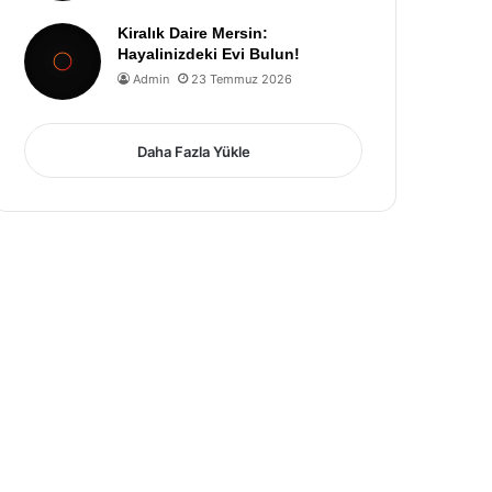
Kiralık Daire Mersin:
Hayalinizdeki Evi Bulun!
Admin
23 Temmuz 2026
Daha Fazla Yükle