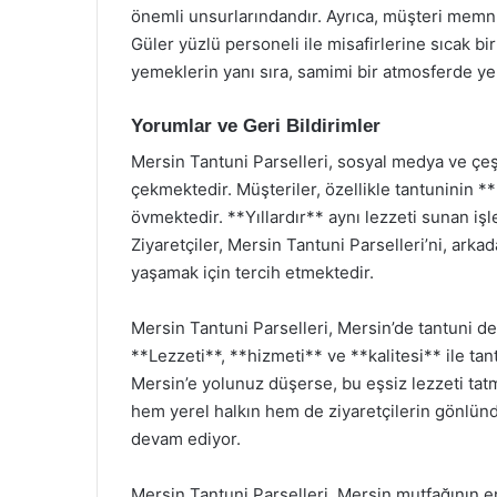
önemli unsurlarındandır. Ayrıca, müşteri memnu
Güler yüzlü personeli ile misafirlerine sıcak bi
yemeklerin yanı sıra, samimi bir atmosferde y
Yorumlar ve Geri Bildirimler
Mersin Tantuni Parselleri, sosyal medya ve çeşi
çekmektedir. Müşteriler, özellikle tantuninin 
övmektedir. **Yıllardır** aynı lezzeti sunan i
Ziyaretçiler, Mersin Tantuni Parselleri’ni, arkada
yaşamak için tercih etmektedir.
Mersin Tantuni Parselleri, Mersin’de tantuni den
**Lezzeti**, **hizmeti** ve **kalitesi** ile ta
Mersin’e yolunuz düşerse, bu eşsiz lezzeti ta
hem yerel halkın hem de ziyaretçilerin gönlünd
devam ediyor.
Mersin Tantuni Parselleri, Mersin mutfağının en