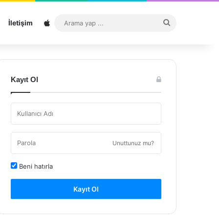
Sitemap
Arama
İletişim
yap
...
Kayıt Ol
Unuttunuz mu?
Beni hatırla
Kayıt Ol