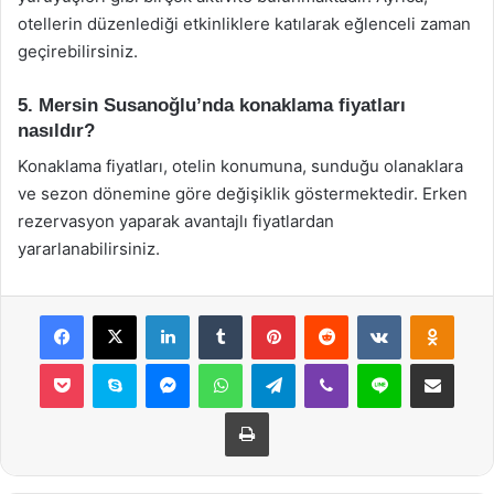
otellerin düzenlediği etkinliklere katılarak eğlenceli zaman
geçirebilirsiniz.
5. Mersin Susanoğlu’nda konaklama fiyatları
nasıldır?
Konaklama fiyatları, otelin konumuna, sunduğu olanaklara
ve sezon dönemine göre değişiklik göstermektedir. Erken
rezervasyon yaparak avantajlı fiyatlardan
yararlanabilirsiniz.
Facebook
X
LinkedIn
Tumblr
Pinterest
Reddit
VKontakte
Odnok
Pocket
Skype
Messenger
WhatsApp
Telegram
Viber
Line
E-Posta ile payla
Yazdır