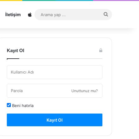
Sitemap
Arama
İletişim
yap
...
Kayıt Ol
Unuttunuz mu?
Beni hatırla
Kayıt Ol