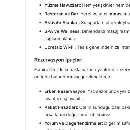
Yüzme Havuzları:
Hem yetişkinler hem de 
Restoran ve Bar:
Yerel ve uluslararası mu
Aktivite Alanları:
Su sporları, plaj voleybo
SPA ve Wellness:
Dinlendirici masaj hizme
sağlanmaktadır.
Ücretsiz Wi-Fi:
Tesis genelinde hızlı inte
Rezervasyon İpuçları
Famira Otel’de konaklamak isteyenlerin, rezer
önünde bulundurması gerekmektedir:
Erken Rezervasyon:
Yaz sezonunda yer b
avantaj sağlayabilir.
Paket Fırsatları:
Otelin sunduğu özel paket
fırsatlarını değerlendirebilirsiniz.
Yorum ve Değerlendirmeler:
Diğer misafir