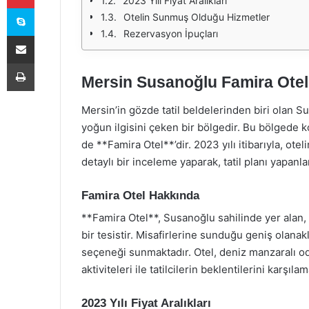
2023 Yılı Fiyat Aralıkları
Skype
Otelin Sunmuş Olduğu Hizmetler
Rezervasyon İpuçları
E-Posta ile paylaş
Yazdır
Mersin Susanoğlu Famira Otel 
Mersin’in gözde tatil beldelerinden biri olan Su
yoğun ilgisini çeken bir bölgedir. Bu bölgede 
de **Famira Otel**’dir. 2023 yılı itibarıyla, ote
detaylı bir inceleme yaparak, tatil planı yapanla
Famira Otel Hakkında
**Famira Otel**, Susanoğlu sahilinde yer alan,
bir tesistir. Misafirlerine sunduğu geniş olanakl
seçeneği sunmaktadır. Otel, deniz manzaralı oda
aktiviteleri ile tatilcilerin beklentilerini karşıla
2023 Yılı Fiyat Aralıkları