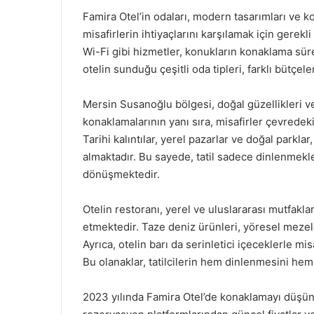
Famira Otel’in odaları, modern tasarımları ve k
misafirlerin ihtiyaçlarını karşılamak için gerekl
Wi-Fi gibi hizmetler, konukların konaklama süre
otelin sunduğu çeşitli oda tipleri, farklı bütçel
Mersin Susanoğlu bölgesi, doğal güzellikleri ve 
konaklamalarının yanı sıra, misafirler çevredeki
Tarihi kalıntılar, yerel pazarlar ve doğal parklar,
almaktadır. Bu sayede, tatil sadece dinlenmekl
dönüşmektedir.
Otelin restoranı, yerel ve uluslararası mutfakl
etmektedir. Taze deniz ürünleri, yöresel mezele
Ayrıca, otelin barı da serinletici içeceklerle m
Bu olanaklar, tatilcilerin hem dinlenmesini he
2023 yılında Famira Otel’de konaklamayı düşüne