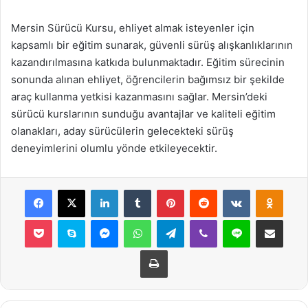
Mersin Sürücü Kursu, ehliyet almak isteyenler için
kapsamlı bir eğitim sunarak, güvenli sürüş alışkanlıklarının
kazandırılmasına katkıda bulunmaktadır. Eğitim sürecinin
sonunda alınan ehliyet, öğrencilerin bağımsız bir şekilde
araç kullanma yetkisi kazanmasını sağlar. Mersin’deki
sürücü kurslarının sunduğu avantajlar ve kaliteli eğitim
olanakları, aday sürücülerin gelecekteki sürüş
deneyimlerini olumlu yönde etkileyecektir.
Facebook
X
LinkedIn
Tumblr
Pinterest
Reddit
VKontakte
Odnok
Pocket
Skype
Messenger
WhatsApp
Telegram
Viber
Line
E-Posta ile payla
Yazdır