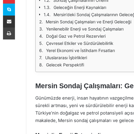
Sondaj Çalışmalarının Önemi
Skype
Geleceğin Enerji Kaynakları
Mersin’deki Sondaj Çalışmalarının Gelece
E-Posta ile paylaş
Mersin Sondaj Çalışmaları ve Enerji Geleceği
Yazdır
Yenilenebilir Enerji ve Sondaj Çalışmaları
Doğal Gaz ve Petrol Rezervleri
Çevresel Etkiler ve Sürdürülebilirlik
Yerel Ekonomi ve İstihdam Fırsatları
Uluslararası İşbirlikleri
Gelecek Perspektifi
Mersin Sondaj Çalışmaları: Ge
Günümüzde enerji, insan hayatının vazgeçilmez b
sürekli artması, yeni ve sürdürülebilir enerji k
Türkiye’nin doğalgaz ve petrol potansiyeli açıs
makalede, Mersin sondaj çalışmaları ve geleceğ