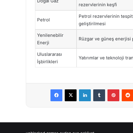
Doğal Gaz
rezervlerinin keşfi
Petrol rezervlerinin tespit
Petrol
geliştirilmesi
Yenilenebilir
Rüzgar ve güneş enerjisi 
Enerji
Uluslararası
Yatırımlar ve teknoloji tra
İşbirlikleri
Facebook
X
LinkedIn
Tumblr
Pintere
unblocked games
evden eve nakliyat