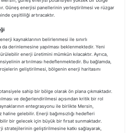
r. Mersin, güneş enerjisi potansiyeli yüksek bir bölge
r. Güneş enerjisi panellerinin yerleştirilmesi ve rüzgar
nde çeşitliliği artıracaktır.
ği
erji kaynaklarının belirlenmesi ile sınırlı
a da derinlemesine yapılması beklenmektedir. Yeni
ürülebilir enerji üretimini mümkün kılacaktır. Ayrıca,
otansiyelinin artırılması hedeflenmektedir. Bu bağlamda,
projelerin geliştirilmesi, bölgenin enerji haritasını
otansiyele sahip bir bölge olarak ön plana çıkmaktadır.
ılması ve değerlendirilmesi açısından kritik bir rol
aynaklarının entegrasyonu ile birlikte Mersin,
haline gelebilir. Enerji bağımsızlığı hedefleri
lir bir gelecek için büyük bir fırsat sunmaktadır.
stratejilerinin geliştirilmesine katkı sağlayarak,