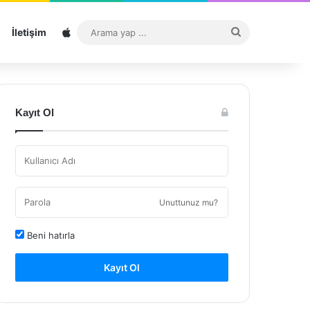
Sitemap
Arama
İletişim
yap
...
Kayıt Ol
Unuttunuz mu?
Beni hatırla
Kayıt Ol