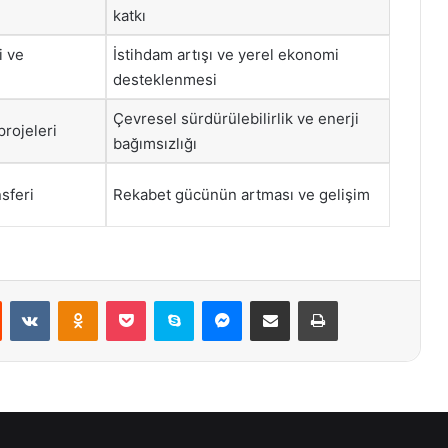
katkı
i ve
İstihdam artışı ve yerel ekonomi
desteklenmesi
Çevresel sürdürülebilirlik ve enerji
projeleri
bağımsızlığı
nsferi
Rekabet gücünün artması ve gelişim
st
Reddit
VKontakte
Odnoklassniki
Pocket
Skype
Messenger
E-Posta ile paylaş
Yazdır