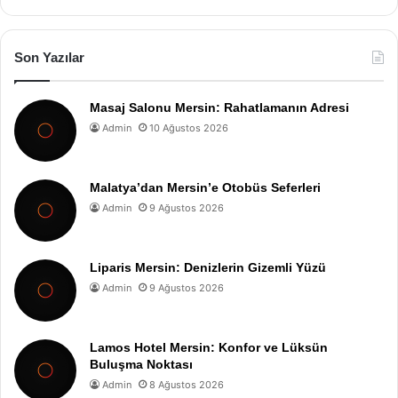
Son Yazılar
Masaj Salonu Mersin: Rahatlamanın Adresi
Admin
10 Ağustos 2026
Malatya’dan Mersin’e Otobüs Seferleri
Admin
9 Ağustos 2026
Liparis Mersin: Denizlerin Gizemli Yüzü
Admin
9 Ağustos 2026
Lamos Hotel Mersin: Konfor ve Lüksün
Buluşma Noktası
Admin
8 Ağustos 2026