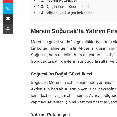
Yatırım Potansiyeli
Skype
Çeşitli Konut Seçenekleri
Altyapı ve Ulaşım İmkanları
E-Posta ile paylaş
Yazdır
Mersin Soğucak’ta Yatırım Fırsa
Mersin’in güzel ve doğal güzellikleriyle dolu ol
bir bölge haline gelmiştir. Akdeniz ikliminin sun
Soğucak, hem tatilciler hem de yatırımcılar iç
Soğucak’ta satılık evlerin sunduğu fırsatlar ve
Soğucak’ın Doğal Güzellikleri
Soğucak, Mersin’in sahil kesiminde yer alması
Akdeniz’in berrak sularının yanı sıra, çevresind
için ideal bir yaşam alanı sunar. Ayrıca, bölgede
yapmayı sevenler için mükemmel fırsatlar yara
Yatırım Potansiyeli