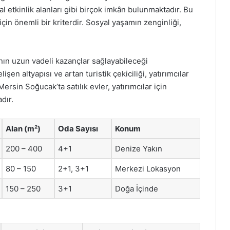
l etkinlik alanları gibi birçok imkân bulunmaktadır. Bu
çin önemli bir kriterdir. Sosyal yaşamın zenginliği,
ın uzun vadeli kazançlar sağlayabileceği
şen altyapısı ve artan turistik çekiciliği, yatırımcılar
ersin Soğucak’ta satılık evler, yatırımcılar için
dır.
Alan (m²)
Oda Sayısı
Konum
200 – 400
4+1
Denize Yakın
80 – 150
2+1, 3+1
Merkezi Lokasyon
150 – 250
3+1
Doğa İçinde