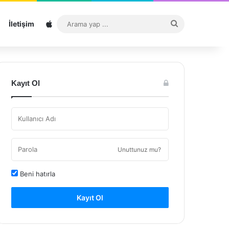
Sitemap
Arama
İletişim
yap
...
Kayıt Ol
Unuttunuz mu?
Beni hatırla
Kayıt Ol