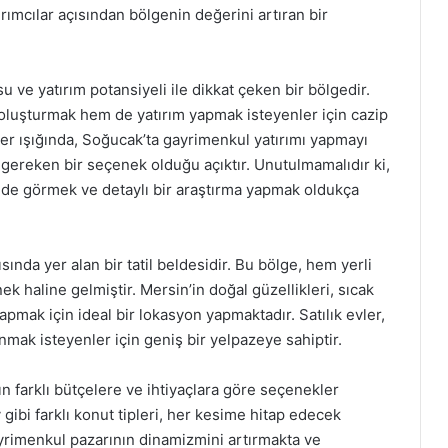
ımcılar açısından bölgenin değerini artıran bir
u ve yatırım potansiyeli ile dikkat çeken bir bölgedir.
ı oluşturmak hem de yatırım yapmak isteyenler için cazip
iler ışığında, Soğucak’ta gayrimenkul yatırımı yapmayı
gereken bir seçenek olduğu açıktır. Unutulmamalıdır ki,
rinde görmek ve detaylı bir araştırma yapmak oldukça
ında yer alan bir tatil beldesidir. Bu bölge, hem yerli
ek haline gelmiştir. Mersin’in doğal güzellikleri, sıcak
 yapmak için ideal bir lokasyon yapmaktadır. Satılık evler,
nmak isteyenler için geniş bir yelpazeye sahiptir.
arın farklı bütçelere ve ihtiyaçlara göre seçenekler
 gibi farklı konut tipleri, her kesime hitap edecek
yrimenkul pazarının dinamizmini artırmakta ve