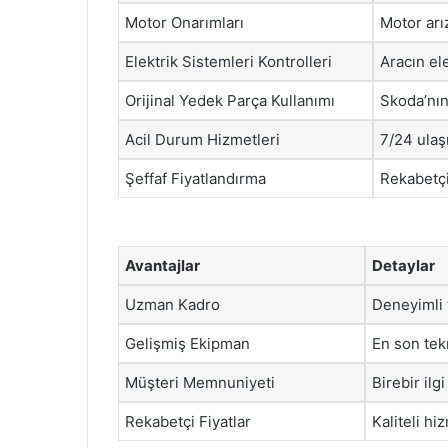
Motor Onarımları
Motor arı
Elektrik Sistemleri Kontrolleri
Aracın el
Orijinal Yedek Parça Kullanımı
Skoda’nın
Acil Durum Hizmetleri
7/24 ulaşı
Şeffaf Fiyatlandırma
Rekabetçi
Avantajlar
Detaylar
Uzman Kadro
Deneyimli 
Gelişmiş Ekipman
En son tekn
Müşteri Memnuniyeti
Birebir ilgi
Rekabetçi Fiyatlar
Kaliteli hi