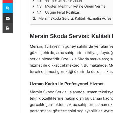
Geniş Hizmet Yelpazesi
Skype
Müşteri Memnuniyetine Önem Verme
Uygun Fiyat Politikası
E-Posta ile paylaş
Mersin Skoda Servisi: Kaliteli Hizmetin Adresi
Yazdır
Mersin Skoda Servisi: Kaliteli
Mersin, Türkiye’nin güney sahilinde yer alan ve t
güzel şehirde, araç sahiplerinin ihtiyaç duyduğu
servis hizmetidir. Özellikle Skoda marka araç s
hizmet ile dikkat çekmektedir. Bu makalede, M
tercih edilmesi gerektiği üzerinde durulacaktır.
Uzman Kadro ile Profesyonel Hizmet
Mersin Skoda Servisi, alanında uzman teknisye
teknik özelliklerine hâkim olan bu uzman kadro,
gerçekleştirmektedir. Araç sahipleri, uzman ek
performansı göstermesini sağlayabilirler. Ayrıca