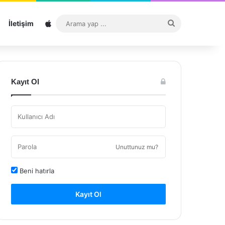
Sitemap
Arama
İletişim
yap
...
Kayıt Ol
Unuttunuz mu?
Beni hatırla
Kayıt Ol