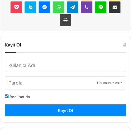
Pocket
Skype
Messenger
WhatsApp
Telegram
Viber
Line
E-Posta ile payla
Yazdır
Kayıt Ol
Unuttunuz mu?
Beni hatırla
Kayıt Ol