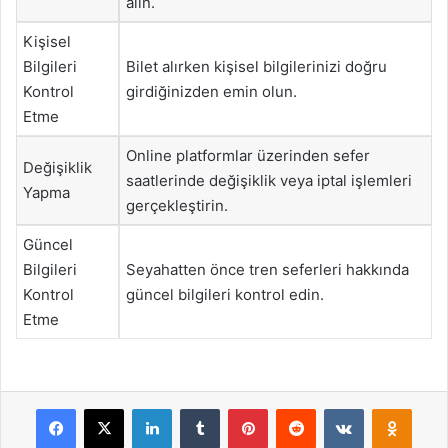
alın.
Kişisel
Bilgileri
Bilet alırken kişisel bilgilerinizi doğru
Kontrol
girdiğinizden emin olun.
Etme
Online platformlar üzerinden sefer
Değişiklik
saatlerinde değişiklik veya iptal işlemleri
Yapma
gerçekleştirin.
Güncel
Bilgileri
Seyahatten önce tren seferleri hakkında
Kontrol
güncel bilgileri kontrol edin.
Etme
Facebook
X
LinkedIn
Tumblr
Pinterest
Reddit
VKontakte
Odnok