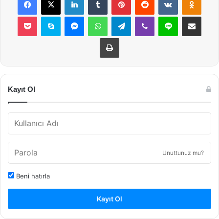
Pocket
Skype
Messenger
WhatsApp
Telegram
Viber
Line
E-Posta ile payla
Yazdır
Kayıt Ol
Unuttunuz mu?
Beni hatırla
Kayıt Ol