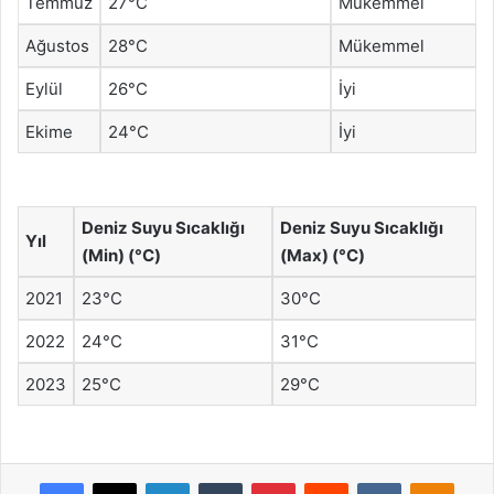
Temmuz
27°C
Mükemmel
Ağustos
28°C
Mükemmel
Eylül
26°C
İyi
Ekime
24°C
İyi
Deniz Suyu Sıcaklığı
Deniz Suyu Sıcaklığı
Yıl
(Min) (°C)
(Max) (°C)
2021
23°C
30°C
2022
24°C
31°C
2023
25°C
29°C
Facebook
X
LinkedIn
Tumblr
Pinterest
Reddit
VKontakte
Odnok