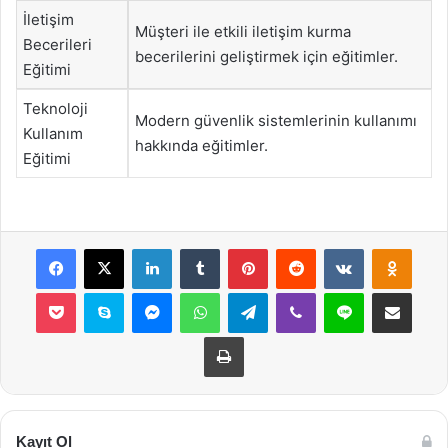
İletişim
Müşteri ile etkili iletişim kurma
Becerileri
becerilerini geliştirmek için eğitimler.
Eğitimi
Teknoloji
Modern güvenlik sistemlerinin kullanımı
Kullanım
hakkında eğitimler.
Eğitimi
Facebook
X
LinkedIn
Tumblr
Pinterest
Reddit
VKontakte
Odnok
Pocket
Skype
Messenger
WhatsApp
Telegram
Viber
Line
E-Posta ile payla
Yazdır
Kayıt Ol