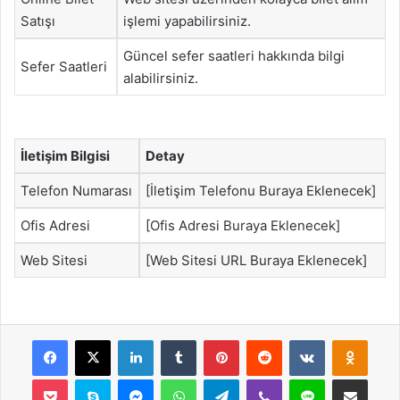
Satışı
işlemi yapabilirsiniz.
Güncel sefer saatleri hakkında bilgi
Sefer Saatleri
alabilirsiniz.
İletişim Bilgisi
Detay
Telefon Numarası
[İletişim Telefonu Buraya Eklenecek]
Ofis Adresi
[Ofis Adresi Buraya Eklenecek]
Web Sitesi
[Web Sitesi URL Buraya Eklenecek]
Facebook
X
LinkedIn
Tumblr
Pinterest
Reddit
VKontakte
Odnok
Pocket
Skype
Messenger
WhatsApp
Telegram
Viber
Line
E-Posta ile payla