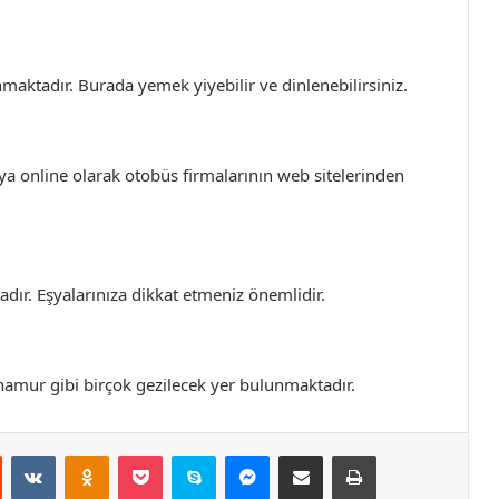
nmaktadır. Burada yemek yiyebilir ve dinlenebilirsiniz.
veya online olarak otobüs firmalarının web sitelerinden
dır. Eşyalarınıza dikkat etmeniz önemlidir.
namur gibi birçok gezilecek yer bulunmaktadır.
st
Reddit
VKontakte
Odnoklassniki
Pocket
Skype
Messenger
E-Posta ile paylaş
Yazdır