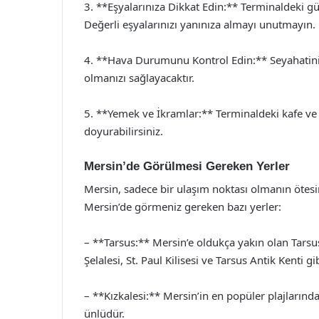
3. **Eşyalarınıza Dikkat Edin:** Terminaldeki gü
Değerli eşyalarınızı yanınıza almayı unutmayın.
4. **Hava Durumunu Kontrol Edin:** Seyahatini
olmanızı sağlayacaktır.
5. **Yemek ve İkramlar:** Terminaldeki kafe ve 
doyurabilirsiniz.
Mersin’de Görülmesi Gereken Yerler
Mersin, sadece bir ulaşım noktası olmanın ötesind
Mersin’de görmeniz gereken bazı yerler:
– **Tarsus:** Mersin’e oldukça yakın olan Tarsus,
Şelalesi, St. Paul Kilisesi ve Tarsus Antik Kenti gib
– **Kızkalesi:** Mersin’in en popüler plajlarından 
ünlüdür.