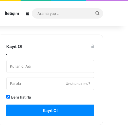
Sitemap
Arama
İletişim
yap
...
Kayıt Ol
Unuttunuz mu?
Beni hatırla
Kayıt Ol