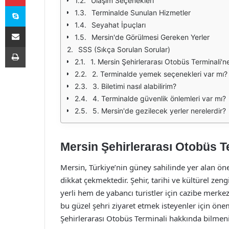
Ulaşım Seçenekleri
Skype
Terminalde Sunulan Hizmetler
Seyahat İpuçları
E-Posta ile paylaş
Mersin'de Görülmesi Gereken Yerler
Yazdır
SSS (Sıkça Sorulan Sorular)
1. Mersin Şehirlerarası Otobüs Terminali'ne
2. Terminalde yemek seçenekleri var mı?
3. Biletimi nasıl alabilirim?
4. Terminalde güvenlik önlemleri var mı?
5. Mersin'de gezilecek yerler nerelerdir?
Mersin Şehirlerarası Otobüs T
Mersin, Türkiye’nin güney sahilinde yer alan öne
dikkat çekmektedir. Şehir, tarihi ve kültürel zen
yerli hem de yabancı turistler için cazibe merkez
bu güzel şehri ziyaret etmek isteyenler için öne
Şehirlerarası Otobüs Terminali hakkında bilmeni