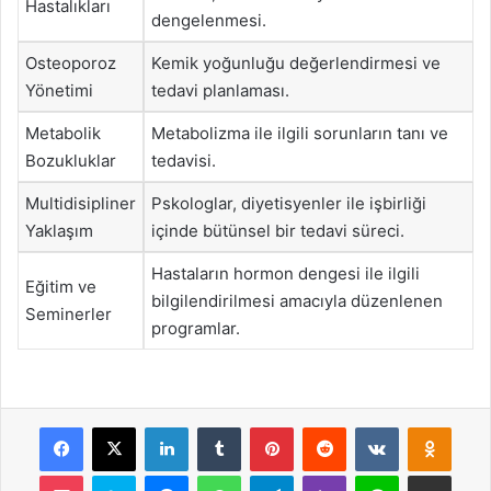
Hastalıkları
dengelenmesi.
Osteoporoz
Kemik yoğunluğu değerlendirmesi ve
Yönetimi
tedavi planlaması.
Metabolik
Metabolizma ile ilgili sorunların tanı ve
Bozukluklar
tedavisi.
Multidisipliner
Pskologlar, diyetisyenler ile işbirliği
Yaklaşım
içinde bütünsel bir tedavi süreci.
Hastaların hormon dengesi ile ilgili
Eğitim ve
bilgilendirilmesi amacıyla düzenlenen
Seminerler
programlar.
Facebook
X
LinkedIn
Tumblr
Pinterest
Reddit
VKontakte
Odnok
Pocket
Skype
Messenger
WhatsApp
Telegram
Viber
Line
E-Posta ile payla