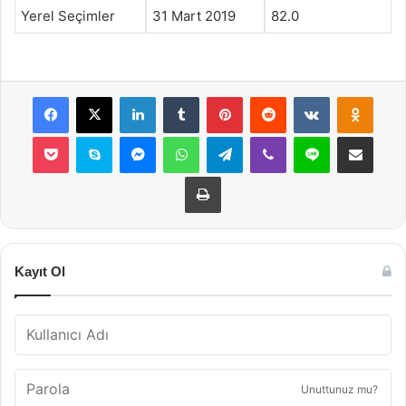
Yerel Seçimler
31 Mart 2019
82.0
Facebook
X
LinkedIn
Tumblr
Pinterest
Reddit
VKontakte
Odnok
Pocket
Skype
Messenger
WhatsApp
Telegram
Viber
Line
E-Posta ile payla
Yazdır
Kayıt Ol
Unuttunuz mu?