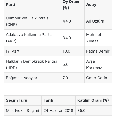
Oy Oranı
Parti
Aday
(%)
Cumhuriyet Halk Partisi
44.0
Ali Öztürk
(CHP)
Adalet ve Kalkınma Partisi
Mehmet
34.0
(AKP)
Yılmaz
İYİ Parti
10.0
Fatma Demir
Halkların Demokratik Partisi
Ayşe
5.0
(HDP)
Korkmaz
Bağımsız Adaylar
7.0
Ömer Çetin
Seçim Türü
Tarih
Katılım Oranı (%)
Milletvekili Seçimi
24 Haziran 2018
85.0