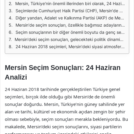
Mersin, Türkiye'nin önemli illerinden biri olarak, 24 Haziran 2018 seçimlerinde dikkat çekici sonuçlar elde etti. Bu seçimler, yerel dinamiklerin yanı sıra ulusal politikaların da etkisiyle şekillendi. Mersin'de yapılan seçimlerde, partilerin oy oranları ve adayların performansı, ilin siyasi yapısının bir yansıması oldu. Özellikle, Mersin'in demografik yapısı ve sosyal dinamikleri, seçim sonuçlarını etkileyen önemli faktörler arasında yer aldı.
Seçimlerde Cumhuriyet Halk Partisi (CHP), Mersin'de güçlü bir performans sergileyerek, oyların büyük bir kısmını topladı. CHP'nin adayı, partinin uzun yıllar boyunca süregelen yerel organizasyon gücünü ve halkla kurduğu bağı kullanarak seçmenlerden destek aldı. Mersin'deki bu destek, CHP'nin yerel yönetimlerdeki geçmiş başarıları ve partinin sosyal demokrat politikalarının karşılığını bulması ile ilişkilendirildi.
Diğer yandan, Adalet ve Kalkınma Partisi (AKP) de Mersin'deki varlığını sürdürmeye çalıştı. Ancak, partinin Mersin'deki oyu, 2014 seçimlerine göre bir düşüş gösterdi. AKP'nin karşılaştığı bu zorluklar, özellikle ekonomik sorunlar ve yerel yönetimle ilgili eleştirilerle birleşince, partinin oy oranını olumsuz etkiledi. Mersin'deki bazı seçmenler, alternatif partilere yönelerek değişim talep etti.
Mersin'de seçim sonuçları, özellikle bağımsız adayların ve küçük partilerin oy oranlarının artması açısından da dikkat çekiciydi. Bu durum, seçmenlerin siyasi yelpazede daha fazla seçenek aradığını ve mevcut partilere karşı bir memnuniyetsizlik olduğunu gösteriyor. Bağımsız adaylar, özellikle yerel meselelerde daha fazla duyarlılık göstererek, seçmenlerin ilgisini çekmeyi başardılar.
Seçim sonuçlarının bir diğer önemli boyutu da genç seçmenlerin etkisiydi. Mersin'de genç nüfus, seçimlerdeki tercihlerini belirleyen önemli bir faktör haline geldi. Gençlerin, sosyal medya ve dijital platformlar aracılığıyla aktif bir şekilde kampanya süreçlerine katılması, partilerin stratejilerini de değiştirdi. Bu durum, gençlerin taleplerine duyarsız kalmayan adayların öne çıkmasını sağladı.
Mersin'deki seçim sonuçları, gelecekteki politik dinamikler açısından da önemli ipuçları veriyor. Yerel yönetimlerdeki değişim arayışları, partilerin stratejilerini gözden geçirmesine ve yeni politikalar geliştirmesine neden olabilir. Özellikle, sosyal adalet, çevre sorunları ve ekonomik kalkınma gibi konular, Mersin'deki seçimlerde daha fazla ön plana çıkmaya başladı.
24 Haziran 2018 seçimleri, Mersin'deki siyasi atmosferin dinamiklerini ortaya koydu. Parti bazında yaşanan değişimler, seçmenlerin tercihlerini ve beklentilerini yansıtıyor. Bu seçimler, Mersin'in gelecekteki siyasi yapısını şekillendirecek önemli bir dönüm noktası olarak tarihe geçti.
Mersin Seçim Sonuçları: 24 Haziran
Analizi
24 Haziran 2018 tarihinde gerçekleştirilen Türkiye genel
seçimleri, birçok ilde olduğu gibi Mersin’de de önemli
sonuçlar doğurdu. Mersin, Türkiye’nin güney sahilinde yer
alan ve tarihi, kültürel ve ekonomik açıdan zengin bir şehir
olması sebebiyle, seçim sonuçları merakla bekleniyordu. Bu
makalede, Mersin’deki seçim sonuçlarını, siyasi partilerin
performansını ve toplum üzerindeki etkilerini analiz