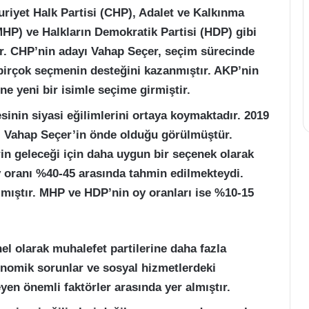
riyet Halk Partisi (CHP), Adalet ve Kalkınma
(MHP) ve Halkların Demokratik Partisi (HDP) gibi
ştır. CHP’nin adayı Vahap Seçer, seçim sürecinde
birçok seçmenin desteğini kazanmıştır. AKP’nin
ne yeni bir isimle seçime girmiştir.
sinin siyasi eğilimlerini ortaya koymaktadır. 2019
ı Vahap Seçer’in önde olduğu görülmüştür.
in geleceği için daha uygun bir seçenek olarak
y oranı %40-45 arasında tahmin edilmekteydi.
lmıştır. MHP ve HDP’nin oy oranları ise %10-15
l olarak muhalefet partilerine daha fazla
onomik sorunlar ve sosyal hizmetlerdeki
eyen önemli faktörler arasında yer almıştır.