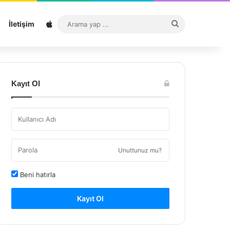
Sitemap
Arama
İletişim
yap
...
Kayıt Ol
Unuttunuz mu?
Beni hatırla
Kayıt Ol