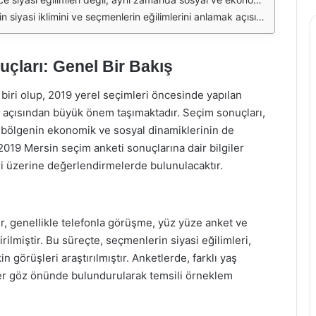
 edebilmesi, anketlerdeki destek oranını artırdı. Diğer yandan, Adalet ve Kalkınma Partisi (AKP) adayı, Mersin'deki seçim sürecinde çeşitli zorluklarla karşılaştı. Anketlerde, beklenenin altında bir destek alması, parti içerisinde bazı endişelere yol açtı. Özellikle, Mersin'de son yıllarda yaşanan ekonomik sorunlar ve sosyal hizmetlerdeki eksiklikler, seçmenlerin tercihlerini etkileyen önemli faktörler arasında yer aldı. Anket sonuçları, Mersin'deki siyasi atmosferin ne denli değişken olduğunu da gösterdi. Özellikle yerel yönetimlerin başarısı, halkın aşina olduğu isimlerin ön plana çıkması gibi unsurlar, seçim sonuçları üzerinde belirleyici oldu. Mersin'de yapılan anketler, bu unsurların nasıl bir etki yarattığını gözler önüne serdi. Ayrıca, anket sonuçları, genç seçmenlerin oy verme alışkanlıklarının da değiştiğini ortaya koydu. Gençler, sosyal medyanın etkisiyle daha bilinçli bir şekilde oy kullanmaya yöneldiler ve bu durum, anketlerde genç seçmenlerin hangi adaylara yöneldiği konusunda çarpıcı sonuçlar doğurdu. Mersin'deki seçmenlerin, çevresel sorunlar ve sosyal adalet konularına verdikleri önem de anket sonuçlarında kendini gösterdi. Bu konular, özellikle genç seçmenler arasında daha fazla ilgi gördü ve adayların bu konulardaki duruşları, oy tercihlerini etkileyen unsurlar arasında yer aldı. Mersin Seçim Anketi 2019 sonuçları, yerel seçimlerin dinamiklerini ve adayların halkla olan ilişkilerini anlamak için önemli bir kaynak oluşturdu. Anketler, siyasi partilerin ve adayların stratejilerini belirlemelerine yardımcı olurken, seçmenlerin tercihlerini etkileyen faktörler hakkında da önemli bilgiler sundu. Aday Parti Destek Oranı (%) Vahap Seçer CHP 45 Aylin Güneş AKP 30 Mehmet Yıldırım İYİ Parti 15 Fatma Demir HDP 10 Seçmen Grubu Destek Oranı (%) Genç Seçmen (18-24) 50 Orta Yaş (25-44) 40 Yaşlı Seçmen (45+) 30
çları: Genel Bir Bakış
biri olup, 2019 yerel seçimleri öncesinde yapılan
k açısından büyük önem taşımaktadır. Seçim sonuçları,
 bölgenin ekonomik ve sosyal dinamiklerinin de
019 Mersin seçim anketi sonuçlarına dair bilgiler
eri üzerine değerlendirmelerde bulunulacaktır.
r, genellikle telefonla görüşme, yüz yüze anket ve
rilmiştir. Bu süreçte, seçmenlerin siyasi eğilimleri,
n görüşleri araştırılmıştır. Anketlerde, farklı yaş
er göz önünde bulundurularak temsili örneklem