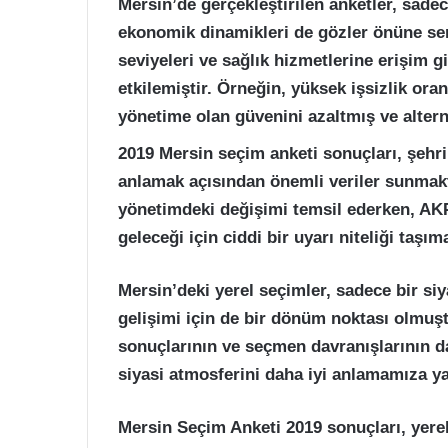
Mersin’de gerçekleştirilen anketler, sadec
ekonomik dinamikleri de gözler önüne serm
seviyeleri ve sağlık hizmetlerine erişim g
etkilemiştir. Örneğin, yüksek işsizlik or
yönetime olan güvenini azaltmış ve alterna
2019 Mersin seçim anketi sonuçları, şehrin
anlamak açısından önemli veriler sunmakta
yönetimdeki değişimi temsil ederken, AKP
geleceği için ciddi bir uyarı niteliği taşım
Mersin’deki yerel seçimler, sadece bir siy
gelişimi için de bir dönüm noktası olmuşt
sonuçlarının ve seçmen davranışlarının d
siyasi atmosferini daha iyi anlamamıza ya
Mersin Seçim Anketi 2019 sonuçları, yere