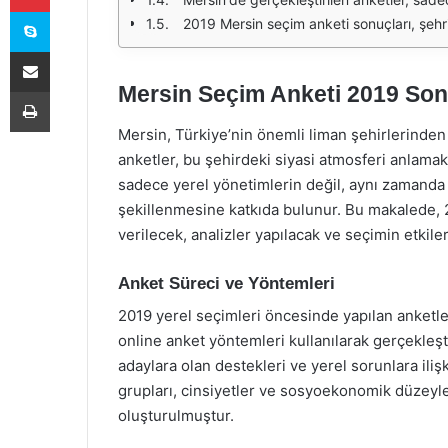
Skype
2019 Mersin seçim anketi sonuçları, şehrin siyasi iklimini ve seçmenlerin eğilimlerini anlamak açısından önemli veriler sunmaktadır. Vahap Seçer'in liderliğindeki CHP, yerel yönetimdeki değişimi temsil ederken, AKP'nin düşen oy oranları, partinin Mersin'deki geleceği için ciddi bir uyarı niteliği taşımaktadır. Mersin'deki yerel seçimler, sadece bir siyasi yarış değil, aynı zamanda şehrin geleceği ve gelişimi için de bir dönüm noktası olmuştur. Gelecekteki seçimlerde, bu anket sonuçlarının ve seçmen davranışlarının daha da derinlemesine incelenmesi, Mersin'in siyasi atmosferini daha iyi anlamamıza yardımcı olacaktır. Mersin Seçim Anketi 2019 sonuçları, yerel seçimlerin öncesinde önemli bir gösterge olarak değerlendirildi. Anketler, adayların halk nezdindeki popülaritesini ve seçmenlerin hangi partilere yöneldiğini ortaya koyarak, siyasi partilerin stratejilerini belirlemelerine yardımcı oldu. Özellikle Mersin gibi büyükşehirlerde, anket sonuçları, adayların kampanya süreçlerini yönlendirme açısından kritik bir rol oynadı. Mersin'de yapılan anketlerde, Cumhuriyet Halk Partisi (CHP) adayı Vahap Seçer, parti içindeki en güçlü isimlerden biri olarak öne çıktı. Seçer'in halkla olan ilişkileri ve yerel yönetim tecrübeleri, ona önemli bir avantaj sağladı. Bunun yanı sıra, kendisine rakip olan diğer adaylarla kıyaslandığında daha geniş bir kitleye hitap
E-Posta ile paylaş
Mersin Seçim Anketi 2019 Sonu
Yazdır
Mersin, Türkiye’nin önemli liman şehirlerinden 
anketler, bu şehirdeki siyasi atmosferi anlama
sadece yerel yönetimlerin değil, aynı zamanda
şekillenmesine katkıda bulunur. Bu makalede, 2
verilecek, analizler yapılacak ve seçimin etkil
Anket Süreci ve Yöntemleri
2019 yerel seçimleri öncesinde yapılan anketle
online anket yöntemleri kullanılarak gerçekleşti
adaylara olan destekleri ve yerel sorunlara ilişki
grupları, cinsiyetler ve sosyoekonomik düzeyl
oluşturulmuştur.