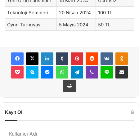
Yeni Ürün Lansmanı
15 Mart 2024
Ücretsiz
Teknoloji Semineri
20 Nisan 2024
100 TL
Oyun Turnuvası
5 Mayıs 2024
50 TL
Facebook
X
LinkedIn
Tumblr
Pinterest
Reddit
VKontakte
Odnok
Pocket
Skype
Messenger
WhatsApp
Telegram
Viber
Line
E-Posta ile payla
Yazdır
Kayıt Ol