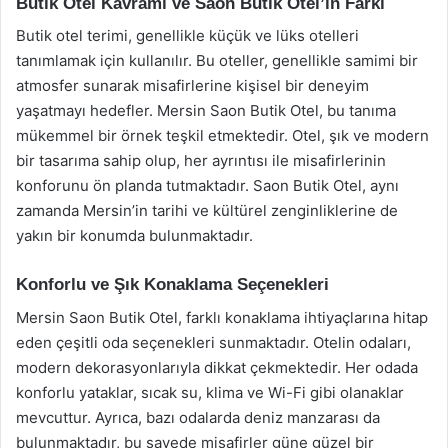
Butik Otel Kavramı ve Saon Butik Otel’in Farkı
Butik otel terimi, genellikle küçük ve lüks otelleri
tanımlamak için kullanılır. Bu oteller, genellikle samimi bir
atmosfer sunarak misafirlerine kişisel bir deneyim
yaşatmayı hedefler. Mersin Saon Butik Otel, bu tanıma
mükemmel bir örnek teşkil etmektedir. Otel, şık ve modern
bir tasarıma sahip olup, her ayrıntısı ile misafirlerinin
konforunu ön planda tutmaktadır. Saon Butik Otel, aynı
zamanda Mersin’in tarihi ve kültürel zenginliklerine de
yakın bir konumda bulunmaktadır.
Konforlu ve Şık Konaklama Seçenekleri
Mersin Saon Butik Otel, farklı konaklama ihtiyaçlarına hitap
eden çeşitli oda seçenekleri sunmaktadır. Otelin odaları,
modern dekorasyonlarıyla dikkat çekmektedir. Her odada
konforlu yataklar, sıcak su, klima ve Wi-Fi gibi olanaklar
mevcuttur. Ayrıca, bazı odalarda deniz manzarası da
bulunmaktadır, bu sayede misafirler güne güzel bir