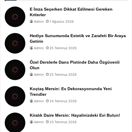
E İmza Seçerken Dikkat Edilmesi Gereken
Kriterler
Admin
1 Ağustos 2026
Hediye Sunumunda Estetik ve Zarafeti Bir Araya
Getirin
Admin
25 Temmuz 2026
Özel Derslerle Dans Pistinde Daha Özgüvenli
Olun
Admin
25 Temmuz 2026
Koçtaş Mersin: Ev Dekorasyonunda Yeni
Trendler
Admin
24 Temmuz 2026
Kiralık Daire Mersin: Hayalinizdeki Evi Bulun!
Admin
23 Temmuz 2026