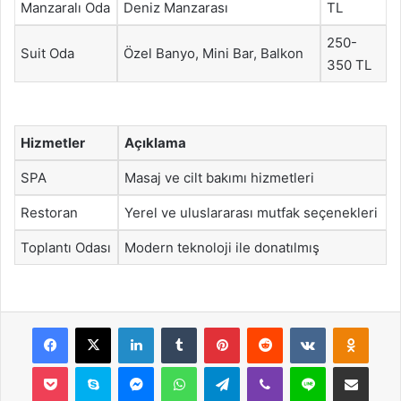
Manzaralı Oda
Deniz Manzarası
TL
250-
Suit Oda
Özel Banyo, Mini Bar, Balkon
350 TL
Hizmetler
Açıklama
SPA
Masaj ve cilt bakımı hizmetleri
Restoran
Yerel ve uluslararası mutfak seçenekleri
Toplantı Odası
Modern teknoloji ile donatılmış
Facebook
X
LinkedIn
Tumblr
Pinterest
Reddit
VKontakte
Odnok
Pocket
Skype
Messenger
WhatsApp
Telegram
Viber
Line
E-Posta ile payla