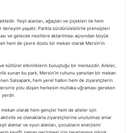
ktedir. Yeşil alanları, ağaçları ve çiçekleri ile hem
 deneyim yaşatır. Parkta sürdürülebilirlik prensipleri
ası ve gelecek nesillere aktarılması açısından büyük
eli hem de çevre dostu bir mekan olarak Mersin’in
 kültürel etkinliklerin buluştuğu bir merkezdir. Aileler,
kinlik sunan bu park, Mersin’in ruhunu yansıtan bir mekan
ilinen Salsapark, hem yerel halkın hem de ziyaretçilerin
ersin’e yolu düşen herkesin mutlaka uğraması gereken
 yerdir.
ir mekan olarak hem gençler hem de aileler için
aktivite ve olanaklarla ziyaretçilerine unutulmaz anlar
şil alanlar ve oyun alanları, çocukların enerjisini
lerin keyifli zaman geçirmesi için tasarlanmış piknik