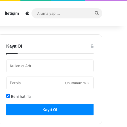
Sitemap
Arama
İletişim
yap
...
Kayıt Ol
Unuttunuz mu?
Beni hatırla
Kayıt Ol