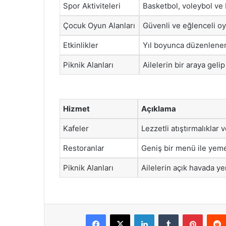
Spor Aktiviteleri
Basketbol, voleybol ve b
Çocuk Oyun Alanları
Güvenli ve eğlenceli oyu
Etkinlikler
Yıl boyunca düzenlenen 
Piknik Alanları
Ailelerin bir araya geli
Hizmet
Açıklama
Kafeler
Lezzetli atıştırmalıklar
Restoranlar
Geniş bir menü ile yeme
Piknik Alanları
Ailelerin açık havada 
Facebook
X
LinkedIn
Tumblr
Pintere