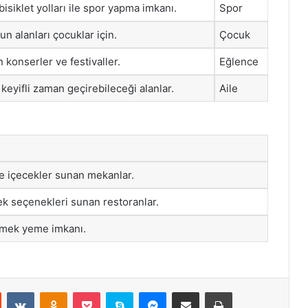
isiklet yolları ile spor yapma imkanı.
Spor
n alanları çocuklar için.
Çocuk
konserler ve festivaller.
Eğlence
p keyifli zaman geçirebileceği alanlar.
Aile
 ve içecekler sunan mekanlar.
k seçenekleri sunan restoranlar.
yemek yeme imkanı.
st
Reddit
VKontakte
Odnoklassniki
Pocket
Skype
Messenger
E-Posta ile paylaş
Yazdır