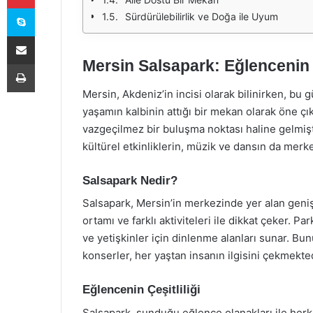
Skype
Sürdürülebilirlik ve Doğa ile Uyum
E-Posta ile paylaş
Mersin Salsapark: Eğlencenin
Yazdır
Mersin, Akdeniz’in incisi olarak bilinirken, bu
yaşamın kalbinin attığı bir mekan olarak öne çı
vazgeçilmez bir buluşma noktası haline gelmişt
kültürel etkinliklerin, müzik ve dansın da mer
Salsapark Nedir?
Salsapark, Mersin’in merkezinde yer alan geniş 
ortamı ve farklı aktiviteleri ile dikkat çeker. Pa
ve yetişkinler için dinlenme alanları sunar. Bun
konserler, her yaştan insanın ilgisini çekmekted
Eğlencenin Çeşitliliği
Salsapark, sunduğu eğlence olanakları ile herkes