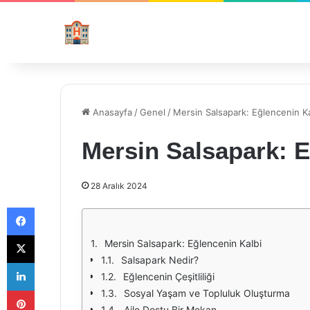
Anasayfa
/
Genel
/
Mersin Salsapark: Eğlencenin Ka
Mersin Salsapark: E
28 Aralık 2024
Facebook
X
Mersin Salsapark: Eğlencenin Kalbi
Salsapark Nedir?
LinkedIn
Eğlencenin Çeşitliliği
Pinterest
Sosyal Yaşam ve Topluluk Oluşturma
Aile Dostu Bir Mekan