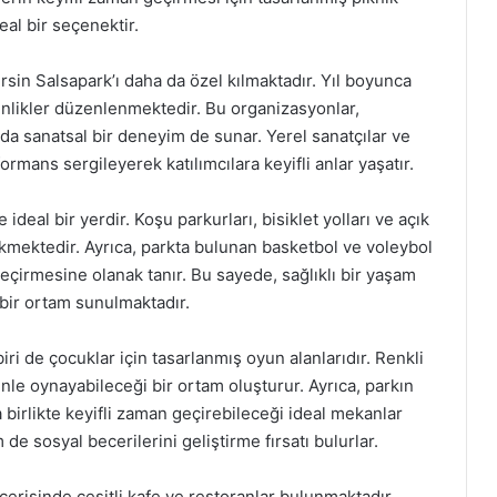
eal bir seçenektir.
rsin Salsapark’ı daha da özel kılmaktadır. Yıl boyunca
tkinlikler düzenlenmektedir. Bu organizasyonlar,
da sanatsal bir deneyim de sunar. Yerel sanatçılar ve
ormans sergileyerek katılımcılara keyifli anlar yaşatır.
 ideal bir yerdir. Koşu parkurları, bisiklet yolları ve açık
çekmektedir. Ayrıca, parkta bulunan basketbol ve voleybol
 geçirmesine olanak tanır. Bu sayede, sağlıklı bir yaşam
bir ortam sunulmaktadır.
ri de çocuklar için tasarlanmış oyun alanlarıdır. Renkli
nle oynayabileceği bir ortam oluşturur. Ayrıca, parkın
la birlikte keyifli zaman geçirebileceği ideal mekanlar
 sosyal becerilerini geliştirme fırsatı bulurlar.
 içerisinde çeşitli kafe ve restoranlar bulunmaktadır.