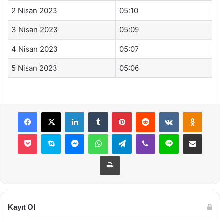
2 Nisan 2023
05:10
3 Nisan 2023
05:09
4 Nisan 2023
05:07
5 Nisan 2023
05:06
Facebook
X
LinkedIn
Tumblr
Pinterest
Reddit
VKontakte
Odnok
Pocket
Skype
Messenger
WhatsApp
Telegram
Viber
Line
E-Posta ile payla
Yazdır
Kayıt Ol