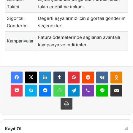
Takibi
takip edebilme imkanı.
Sigortalı
Değerli eşyalarınız için sigortalı gönderim
Gönderim
seçenekleri.
Fatura ödemelerinde sağlanan avantajlı
Kampanyalar
kampanya ve indirimler.
Facebook
X
LinkedIn
Tumblr
Pinterest
Reddit
VKontakte
Odnok
Pocket
Skype
Messenger
WhatsApp
Telegram
Viber
Line
E-Posta ile payla
Yazdır
Kayıt Ol