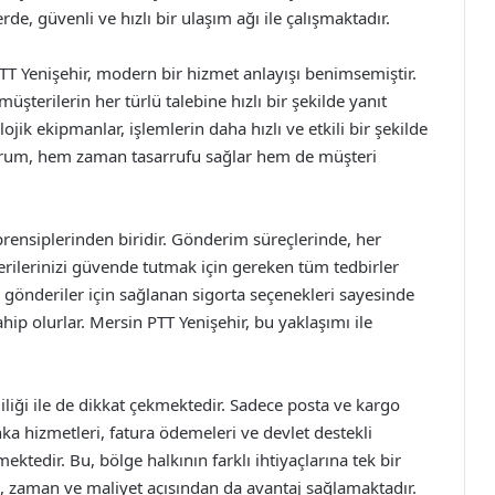
de, güvenli ve hızlı bir ulaşım ağı ile çalışmaktadır.
T Yenişehir, modern bir hizmet anlayışı benimsemiştir.
müşterilerin her türlü talebine hızlı bir şekilde yanıt
jik ekipmanlar, işlemlerin daha hızlı ve etkili bir şekilde
durum, hem zaman tasarrufu sağlar hem de müşteri
prensiplerinden biridir. Gönderim süreçlerinde, her
ilerinizi güvende tutmak için gereken tüm tedbirler
 gönderiler için sağlanan sigorta seçenekleri sayesinde
ip olurlar. Mersin PTT Yenişehir, bu yaklaşımı ile
iliği ile de dikkat çekmektedir. Sadece posta ve kargo
nka hizmetleri, fatura ödemeleri ve devlet destekli
ktedir. Bu, bölge halkının farklı ihtiyaçlarına tek bir
, zaman ve maliyet açısından da avantaj sağlamaktadır.