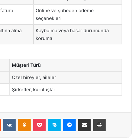
 fatura
Online ve şubeden ödeme
seçenekleri
ltına alma
Kaybolma veya hasar durumunda
koruma
Müşteri Türü
Özel bireyler, aileler
Şirketler, kuruluşlar
st
Reddit
VKontakte
Odnoklassniki
Pocket
Skype
Messenger
E-Posta ile paylaş
Yazdır