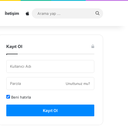
Sitemap
Arama
İletişim
yap
...
Kayıt Ol
Unuttunuz mu?
Beni hatırla
Kayıt Ol