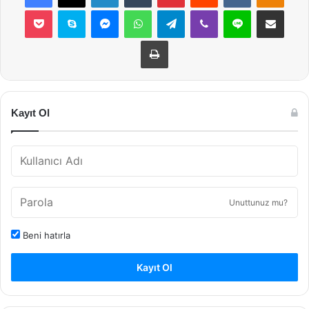
Pocket
Skype
Messenger
WhatsApp
Telegram
Viber
Line
E-Posta ile payla
Yazdır
Kayıt Ol
Unuttunuz mu?
Beni hatırla
Kayıt Ol