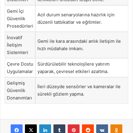
Gemi İçi
Acil durum senaryolarına hazırlık için
Güvenlik
düzenli tatbikatlar ve eğitimler.
Prosedürleri
İnovatif
Gemi ile kara arasındaki anlık iletişim ile
İletişim
hızlı müdahale imkanı.
Sistemleri
Çevre Dostu
Sürdürülebilir teknolojilere yatırım
Uygulamalar
yaparak, çevresel etkileri azaltma.
Gelişmiş
İleri düzeyde sensörler ve kameralar ile
Güvenlik
sürekli gözlem yapma.
Donanımları
Facebook
X
LinkedIn
Tumblr
Pinterest
Reddit
VKontakte
Odnok