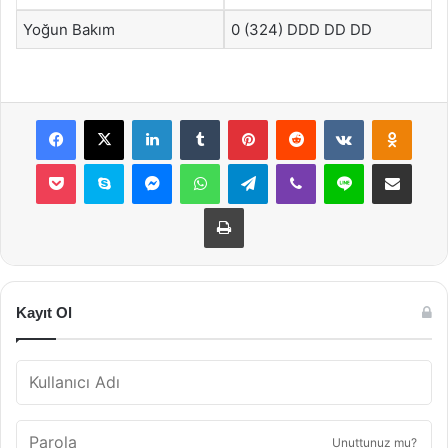
Yoğun Bakım
0 (324) DDD DD DD
Facebook
X
LinkedIn
Tumblr
Pinterest
Reddit
VKontakte
Odnok
Pocket
Skype
Messenger
WhatsApp
Telegram
Viber
Line
E-Posta ile payla
Yazdır
Kayıt Ol
Unuttunuz mu?