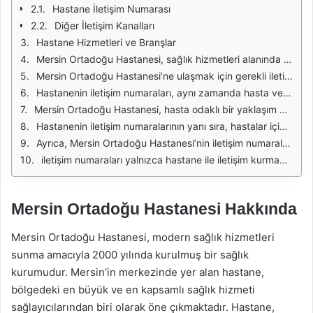
Hastane İletişim Numarası
Diğer İletişim Kanalları
Hastane Hizmetleri ve Branşlar
Mersin Ortadoğu Hastanesi, sağlık hizmetleri alanında önemli bir rol üstlenen bir kurumdur. Hastane, modern tıbbi ekipmanları ve deneyimli sağlık personeli ile donatılmıştır. Bu özellikleri sayesinde, hastalarına kaliteli ve güvenilir sağlık hizmeti sunmayı hedeflemektedir. Hastanenin sunduğu hizmetler arasında acil servis, poliklinik hizmetleri, cerrahi müdahale ve yoğun bakım gibi bir dizi seçenek bulunmaktadır. Bu bağlamda, hastane ile iletişim kurmak isteyenlerin doğru numaraları kullanması son derece önemlidir.
Mersin Ortadoğu Hastanesi’ne ulaşmak için gerekli iletişim numaraları, hastanenin resmi web sitesinde ve sosyal medya hesaplarında yer almaktadır. Bu numaralar, hastanenin sunduğu hizmetler hakkında bilgi almak isteyen veya randevu almak isteyen hastalar için oldukça faydalıdır. Ayrıca, acil durumlarda hızlı bir şekilde iletişim kurmak, zaman kaybını önleyerek yaşam kurtarıcı bir rol oynayabilir.
Hastanenin iletişim numaraları, aynı zamanda hasta ve yakınlarının hastane hakkında şikayet veya öneri iletebileceği bir kanal da sağlamaktadır. Bu tür geri bildirimler, hastanenin hizmet kalitesini artırma konusunda önemli bir rol oynamaktadır. Hasta memnuniyeti, sağlık hizmetlerinin kalitesini belirleyen en önemli faktörlerden biri olduğundan, bu iletişim kanalları büyük bir öneme sahiptir.
Mersin Ortadoğu Hastanesi, hasta odaklı bir yaklaşım benimsemekte ve hastalarının ihtiyaçlarına yönelik çözümler sunmaktadır. Hastalar, iletişim numaraları aracılığıyla sağlık durumları hakkında sorular sorabilir veya tedavi süreçleri ile ilgili bilgi alabilirler. Bu, hastaların tedavi süreçlerine daha aktif bir şekilde katılmalarını ve sağlıklarını daha iyi yönetmelerini sağlamaktadır.
Hastanenin iletişim numaralarının yanı sıra, hastalar için çevrimiçi randevu alma imkanı da sunulmaktadır. Bu, hastaların zamanını daha iyi yönetmelerine ve hastane ziyaretlerini daha planlı hale getirmelerine yardımcı olmaktadır. Online randevu sistemi, hastaların istedikleri tarihte ve saatte diledikleri uzmanla görüşmelerine imkan tanımaktadır.
Ayrıca, Mersin Ortadoğu Hastanesi’nin iletişim numaraları, hastane ziyaretleri sırasında yaşanabilecek acil durumlar için de önemlidir. Acil durumlarda hızlı bir şekilde ulaşılması gereken iletişim numaraları, hastaların ihtiyaç duyduğu yardımın zamanında gelmesini sağlamaktadır. Bu nedenle, hastalar ve yakınları için bu numaraların kaydedilmesi önerilmektedir.
iletişim numaraları yalnızca hastane ile iletişim kurmak için değil, aynı zamanda sağlık bilgileri ve güncellemeleri almak için de kullanılmaktadır. Hastane, sağlık alanındaki gelişmeleri ve yenilikleri paylaşarak, hastalarını bilinçlendirmeyi hedeflemektedir. Bu bağlamda, Mersin Ortadoğu Hastanesi’nin iletişim numaraları, hem hastalar hem de sağlık sektörü için büyük bir öneme sahiptir.
Mersin Ortadoğu Hastanesi Hakkında
Mersin Ortadoğu Hastanesi, modern sağlık hizmetleri
sunma amacıyla 2000 yılında kurulmuş bir sağlık
kurumudur. Mersin’in merkezinde yer alan hastane,
bölgedeki en büyük ve en kapsamlı sağlık hizmeti
sağlayıcılarından biri olarak öne çıkmaktadır. Hastane,