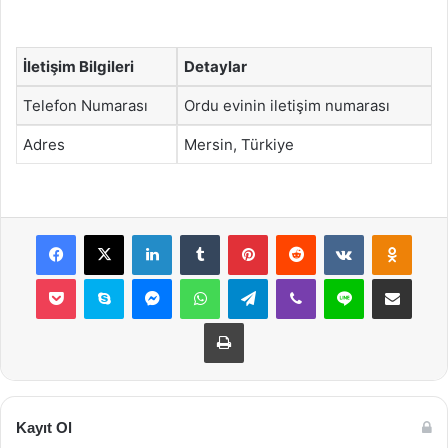
İletişim Bilgileri
Detaylar
Telefon Numarası
Ordu evinin iletişim numarası
Adres
Mersin, Türkiye
Facebook
X
LinkedIn
Tumblr
Pinterest
Reddit
VKontakte
Odnok
Pocket
Skype
Messenger
WhatsApp
Telegram
Viber
Line
E-Posta ile payla
Yazdır
Kayıt Ol