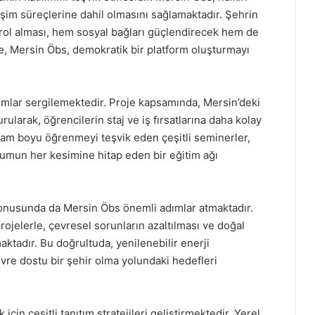
ğişim süreçlerine dahil olmasını sağlamaktadır. Şehrin
 rol alması, hem sosyal bağları güçlendirecek hem de
e, Mersin Öbs, demokratik bir platform oluşturmayı
şımlar sergilemektedir. Proje kapsamında, Mersin’deki
rularak, öğrencilerin staj ve iş fırsatlarına daha kolay
şam boyu öğrenmeyi teşvik eden çeşitli seminerler,
lumun her kesimine hitap eden bir eğitim ağı
 konusunda da Mersin Öbs önemli adımlar atmaktadır.
ojelerle, çevresel sorunların azaltılması ve doğal
ktadır. Bu doğrultuda, yenilenebilir enerji
evre dostu bir şehir olma yolundaki hedefleri
için çeşitli tanıtım stratejileri geliştirmektedir. Yerel