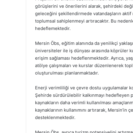
görüşlerini ve önerilerini alarak, şehirdeki de
geleceğini şekillendirmede vatandaşların aktif
toplumsal sahiplenmeyi artıracaktır. Bu nedenl
hedeflemektedir.
Mersin Öbs, eğitim alanında da yenilikçi yakla
üniversiteler ile iş dünyası arasında köprüler ku
erişim sağlaması hedeflenmektedir. Ayrıca, ya
atölye çalışmaları ve kurslar düzenlenerek top
oluşturulması planlanmaktadır.
Enerji verimliliği ve çevre dostu uygulamalar
Şehirde sürdürülebilir kalkınmayı hedefleyen pr
kaynakların daha verimli kullanılması amaçlanma
kaynaklarının kullanımını artırarak, Mersin’in ç
desteklenmektedir.
Mersin Öbs, ayrıca turizm potansiyelini artırmak 