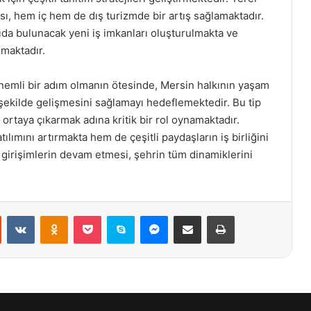
ması, hem iç hem de dış turizmde bir artış sağlamaktadır.
da bulunacak yeni iş imkanları oluşturulmakta ve
ılmaktadır.
önemli bir adım olmanın ötesinde, Mersin halkının yaşam
r şekilde gelişmesini sağlamayı hedeflemektedir. Bu tip
i ortaya çıkarmak adına kritik bir rol oynamaktadır.
lımını artırmakta hem de çeşitli paydaşların iş birliğini
r girişimlerin devam etmesi, şehrin tüm dinamiklerini
st
Reddit
VKontakte
Odnoklassniki
Pocket
Skype
Messenger
E-Posta ile paylaş
Yazdır