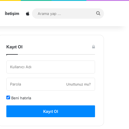
Sitemap
Arama
İletişim
yap
...
Kayıt Ol
Unuttunuz mu?
Beni hatırla
Kayıt Ol