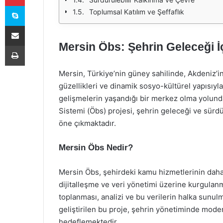
Skype
Toplumsal Katılım ve Şeffaflık
E-Posta ile paylaş
Mersin Öbs: Şehrin Geleceği İ
Yazdır
Mersin, Türkiye’nin güney sahilinde, Akdeniz’in i
güzellikleri ve dinamik sosyo-kültürel yapısıy
gelişmelerin yaşandığı bir merkez olma yolunda
Sistemi (Öbs) projesi, şehrin geleceği ve sürdü
öne çıkmaktadır.
Mersin Öbs Nedir?
Mersin Öbs, şehirdeki kamu hizmetlerinin daha 
dijitalleşme ve veri yönetimi üzerine kurgulanmı
toplanması, analizi ve bu verilerin halka sunu
geliştirilen bu proje, şehrin yönetiminde mode
hedeflemektedir.