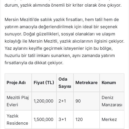
durum, yazlık alımında önemli bir kriter olarak öne çıkıyor.
Mersin Mezitli’de satılık yazlık fırsatları, hem tatil hem de
yatırım amacıyla değerlendirilmek için ideal bir seçenek
sunuyor. Doğal güzellikleri, sosyal olanakları ve ulaşım
kolaylığı ile Mersin Mezitli, yazlık alıcılarının ilgisini çekiyor.
Yaz aylarını keyifle geçirmek isteyenler için bu bölge,
huzurlu bir tatil imkanı sunarken, aynı zamanda yatırım
fırsatlarıyla da dikkat çekiyor.
Oda
Proje Adı
Fiyat (TL)
Metrekare
Konum
Sayısı
Mezitli Plaj
Deniz
1,200,000
2+1
90
Evleri
Manzarası
Yazlık
1,500,000
3+1
120
Merkez
Residence