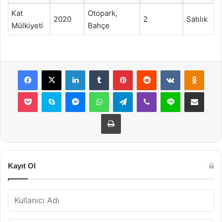
Kat
Otopark,
2020
2
Satılık
Mülkiyeti
Bahçe
Facebook
X
LinkedIn
Tumblr
Pinterest
Reddit
VKontakte
Odnok
Pocket
Skype
Messenger
WhatsApp
Telegram
Viber
Line
E-Posta ile payla
Yazdır
Kayıt Ol