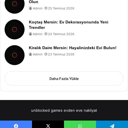
Olun
Admin
25 Temmuz 2026
Koçtaş Mersin: Ev Dekorasyonunda Yeni
Trendler
Admin
24 Temmuz 2026
Kiralık Daire Mersin: Hayalinizdeki Evi Bulun!
Admin
23 Temmuz 2026
Daha Fazla Yükle
unblocked games
evden eve nakliyat