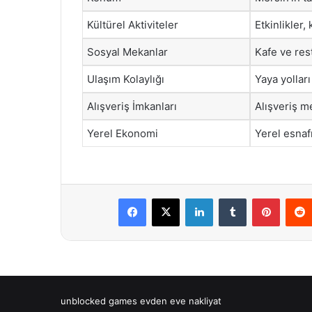
Kültürel Aktiviteler
Etkinlikler,
Sosyal Mekanlar
Kafe ve res
Ulaşım Kolaylığı
Yaya yolları
Alışveriş İmkanları
Alışveriş m
Yerel Ekonomi
Yerel esnaf
Facebook
X
LinkedIn
Tumblr
Pintere
unblocked games
evden eve nakliyat