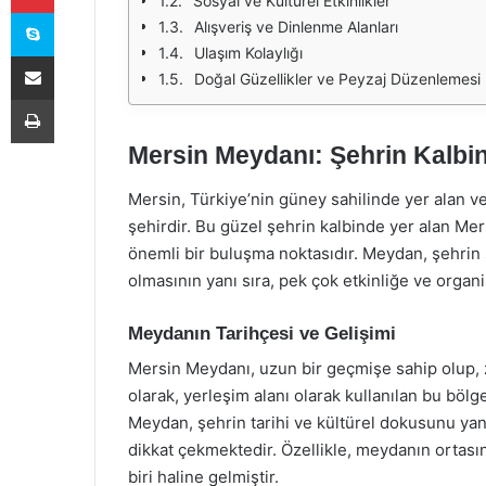
Sosyal ve Kültürel Etkinlikler
Skype
Alışveriş ve Dinlenme Alanları
Ulaşım Kolaylığı
E-Posta ile paylaş
Doğal Güzellikler ve Peyzaj Düzenlemesi
Yazdır
Mersin Meydanı: Şehrin Kalbi
Mersin, Türkiye’nin güney sahilinde yer alan ve 
şehirdir. Bu güzel şehrin kalbinde yer alan Mer
önemli bir buluşma noktasıdır. Meydan, şehrin
olmasının yanı sıra, pek çok etkinliğe ve organ
Meydanın Tarihçesi ve Gelişimi
Mersin Meydanı, uzun bir geçmişe sahip olup, 
olarak, yerleşim alanı olarak kullanılan bu bölg
Meydan, şehrin tarihi ve kültürel dokusunu yansı
dikkat çekmektedir. Özellikle, meydanın ortası
biri haline gelmiştir.