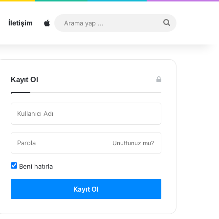
Sitemap
Arama
İletişim
yap
...
Kayıt Ol
Unuttunuz mu?
Beni hatırla
Kayıt Ol