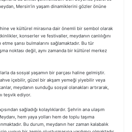
u meydan, Mersin’in yaşam dinamiklerini gözler önüne
ihine ve kültürel mirasına dair önemli bir sembol olarak
inlikler, konserler ve festivaller, meydanın canlılığını
ade etme şansı bulmalarını sağlamaktadır. Bu tür
uşma noktası değil, aynı zamanda bir kültürel merkez
rla da sosyal yaşamın bir parçası haline gelmiştir.
kahve içebilir, güzel bir akşam yemeği yiyebilir veya
kanlar, meydanın sunduğu sosyal olanakları artırarak,
ı teşvik ediyor.
çısından sağladığı kolaylıklardır. Şehrin ana ulaşım
Meydanı, hem yaya yolları hem de toplu taşıma
ulunmaktadır. Bu durum, meydanın her zaman kalabalık
için uygun bir zemin oluşturmasına yardımcı olmaktadır.