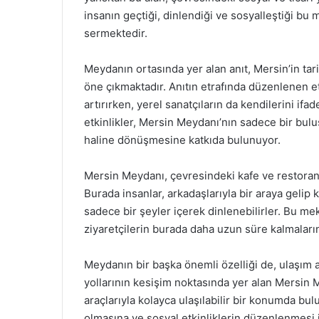
insanın geçtiği, dinlendiği ve sosyalleştiği b
sermektedir.
Meydanın ortasında yer alan anıt, Mersin’in tar
öne çıkmaktadır. Anıtın etrafında düzenlenen etk
artırırken, yerel sanatçıların da kendilerini if
etkinlikler, Mersin Meydanı’nın sadece bir bul
haline dönüşmesine katkıda bulunuyor.
Mersin Meydanı, çevresindeki kafe ve restoranla
Burada insanlar, arkadaşlarıyla bir araya gelip 
sadece bir şeyler içerek dinlenebilirler. Bu me
ziyaretçilerin burada daha uzun süre kalmaların
Meydanın bir başka önemli özelliği de, ulaşım a
yollarının kesişim noktasında yer alan Mersin 
araçlarıyla kolayca ulaşılabilir bir konumda b
olmasına ve sosyal etkinliklerin düzenlenmesi 