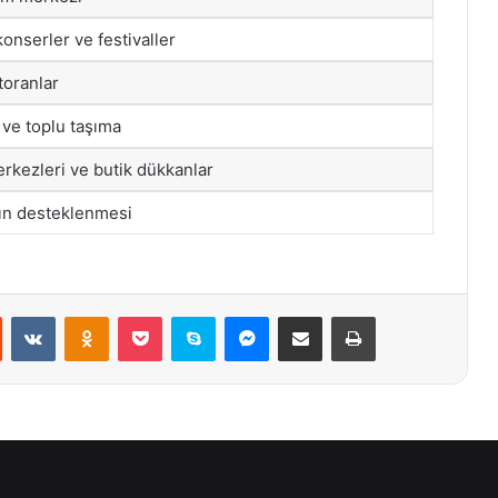
 konserler ve festivaller
toranlar
 ve toplu taşıma
erkezleri ve butik dükkanlar
ın desteklenmesi
st
Reddit
VKontakte
Odnoklassniki
Pocket
Skype
Messenger
E-Posta ile paylaş
Yazdır