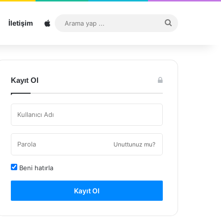
Sitemap
Arama
İletişim
yap
...
Kayıt Ol
Unuttunuz mu?
Beni hatırla
Kayıt Ol