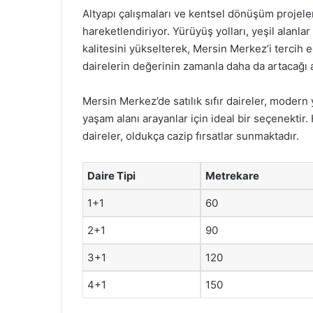
Altyapı çalışmaları ve kentsel dönüşüm projele
hareketlendiriyor. Yürüyüş yolları, yeşil alanlar
kalitesini yükselterek, Mersin Merkez’i tercih e
dairelerin değerinin zamanla daha da artacağı
Mersin Merkez’de satılık sıfır daireler, modern
yaşam alanı arayanlar için ideal bir seçenekt
daireler, oldukça cazip fırsatlar sunmaktadır.
Daire Tipi
Metrekare
1+1
60
2+1
90
3+1
120
4+1
150