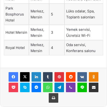
Park
Merkez,
Lüks odalar, Spa,
Bosphorus
5
Mersin
Toplantı salonları
Hotel
Merkez,
Yemek servisi,
Hotel Mersin
3
Mersin
Ücretsiz Wi-Fi
Merkez,
Oda servisi,
Royal Hotel
4
Mersin
Konferans salonu
Facebook
X
LinkedIn
Tumblr
Pinterest
Reddit
VKontakte
Odnok
Pocket
Skype
Messenger
WhatsApp
Telegram
Viber
Line
E-Posta ile payla
Yazdır