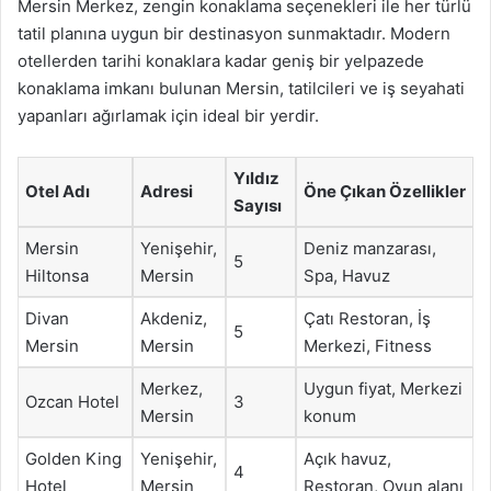
Mersin Merkez, zengin konaklama seçenekleri ile her türlü
tatil planına uygun bir destinasyon sunmaktadır. Modern
otellerden tarihi konaklara kadar geniş bir yelpazede
konaklama imkanı bulunan Mersin, tatilcileri ve iş seyahati
yapanları ağırlamak için ideal bir yerdir.
Yıldız
Otel Adı
Adresi
Öne Çıkan Özellikler
Sayısı
Mersin
Yenişehir,
Deniz manzarası,
5
Hiltonsa
Mersin
Spa, Havuz
Divan
Akdeniz,
Çatı Restoran, İş
5
Mersin
Mersin
Merkezi, Fitness
Merkez,
Uygun fiyat, Merkezi
Ozcan Hotel
3
Mersin
konum
Golden King
Yenişehir,
Açık havuz,
4
Hotel
Mersin
Restoran, Oyun alanı