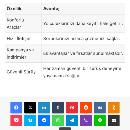
Özellik
Avantaj
Konforlu
Yolculuklarınızı daha keyifli hale getirir.
Araçlar
Hızlı İletişim
Sorunlarınızı hızlıca çözmenizi sağlar.
Kampanya ve
Ek avantajlar ve fırsatlar sunulmaktadır.
İndirimler
Her zaman güvenli bir sürüş deneyimi
Güvenli Sürüş
yaşamanızı sağlar.
Facebook
X
LinkedIn
Tumblr
Pinterest
Reddit
VKontakte
Odnok
Pocket
Skype
Messenger
WhatsApp
Telegram
Viber
Line
E-Posta ile payla
Yazdır