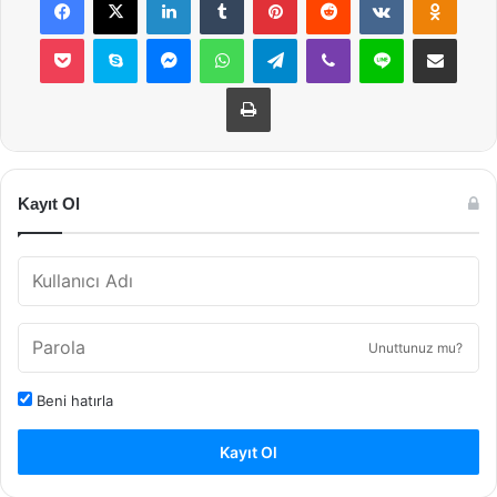
Pocket
Skype
Messenger
WhatsApp
Telegram
Viber
Line
E-Posta ile payla
Yazdır
Kayıt Ol
Unuttunuz mu?
Beni hatırla
Kayıt Ol