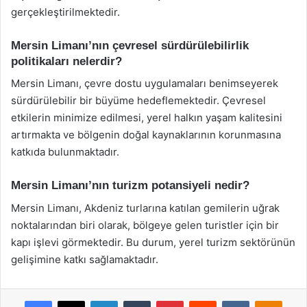
gerçekleştirilmektedir.
Mersin Limanı’nın çevresel sürdürülebilirlik
politikaları nelerdir?
Mersin Limanı, çevre dostu uygulamaları benimseyerek
sürdürülebilir bir büyüme hedeflemektedir. Çevresel
etkilerin minimize edilmesi, yerel halkın yaşam kalitesini
artırmakta ve bölgenin doğal kaynaklarının korunmasına
katkıda bulunmaktadır.
Mersin Limanı’nın turizm potansiyeli nedir?
Mersin Limanı, Akdeniz turlarına katılan gemilerin uğrak
noktalarından biri olarak, bölgeye gelen turistler için bir
kapı işlevi görmektedir. Bu durum, yerel turizm sektörünün
gelişimine katkı sağlamaktadır.
Facebook
X
LinkedIn
Tumblr
Pinterest
Reddit
VKontakte
Odnok