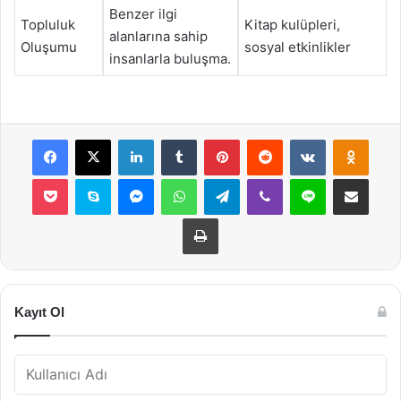
Benzer ilgi
Topluluk
Kitap kulüpleri,
alanlarına sahip
Oluşumu
sosyal etkinlikler
insanlarla buluşma.
Facebook
X
LinkedIn
Tumblr
Pinterest
Reddit
VKontakte
Odnok
Pocket
Skype
Messenger
WhatsApp
Telegram
Viber
Line
E-Posta ile payla
Yazdır
Kayıt Ol