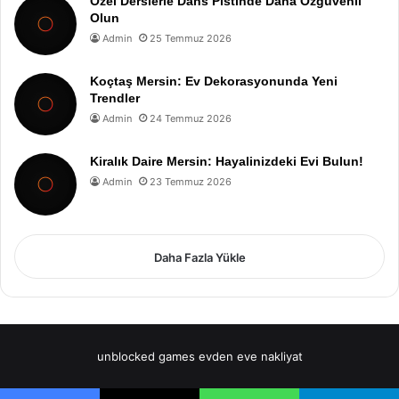
Özel Derslerle Dans Pistinde Daha Özgüvenli
Olun
Admin
25 Temmuz 2026
Koçtaş Mersin: Ev Dekorasyonunda Yeni
Trendler
Admin
24 Temmuz 2026
Kiralık Daire Mersin: Hayalinizdeki Evi Bulun!
Admin
23 Temmuz 2026
Daha Fazla Yükle
unblocked games
evden eve nakliyat