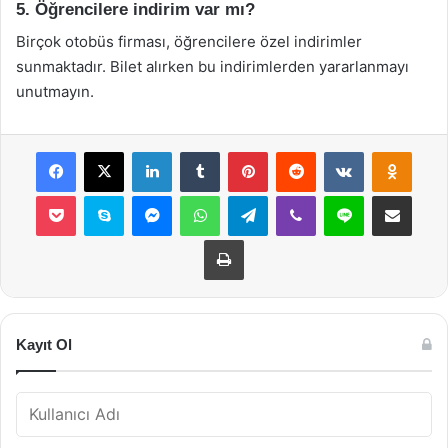
5. Öğrencilere indirim var mı?
Birçok otobüs firması, öğrencilere özel indirimler
sunmaktadır. Bilet alırken bu indirimlerden yararlanmayı
unutmayın.
Facebook
X
LinkedIn
Tumblr
Pinterest
Reddit
VKontakte
Odnok
Pocket
Skype
Messenger
WhatsApp
Telegram
Viber
Line
E-Posta ile payla
Yazdır
Kayıt Ol