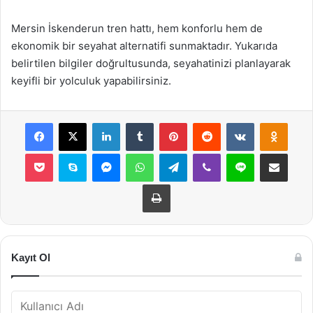
Mersin İskenderun tren hattı, hem konforlu hem de
ekonomik bir seyahat alternatifi sunmaktadır. Yukarıda
belirtilen bilgiler doğrultusunda, seyahatinizi planlayarak
keyifli bir yolculuk yapabilirsiniz.
Facebook
X
LinkedIn
Tumblr
Pinterest
Reddit
VKontakte
Odnok
Pocket
Skype
Messenger
WhatsApp
Telegram
Viber
Line
E-Posta ile payla
Yazdır
Kayıt Ol