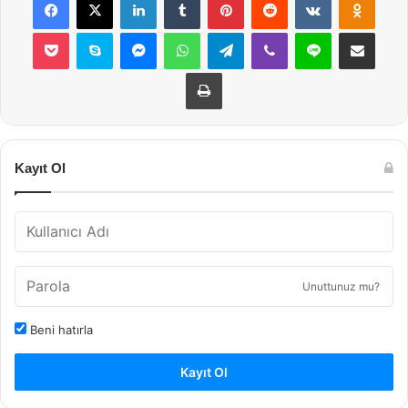
Pocket
Skype
Messenger
WhatsApp
Telegram
Viber
Line
E-Posta ile payla
Yazdır
Kayıt Ol
Unuttunuz mu?
Beni hatırla
Kayıt Ol