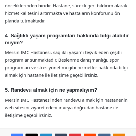
önceliklerinden biridir. Hastane, sürekli geri bildirim alarak
hizmet kalitesini artırmakta ve hastaların konforunu ön
planda tutmaktadır.
4. Sağlıklı yaşam programları hakkında bilgi alabilir
miyim?
Mersin IMC Hastanesi, sağlıklı yaşamı teşvik eden çeşitli
programlar sunmaktadır. Beslenme danışmanlığı, spor
programları ve stres yönetimi gibi hizmetler hakkında bilgi
almak için hastane ile iletişime geçebilirsiniz.
5. Randevu almak için ne yapmalıyım?
Mersin IMC Hastanesi’nden randevu almak için hastanenin
web sitesini ziyaret edebilir veya doğrudan hastane ile
iletişime geçebilirsiniz.
Facebook
X
LinkedIn
Tumblr
Pinterest
Reddit
VKontakte
Odnok