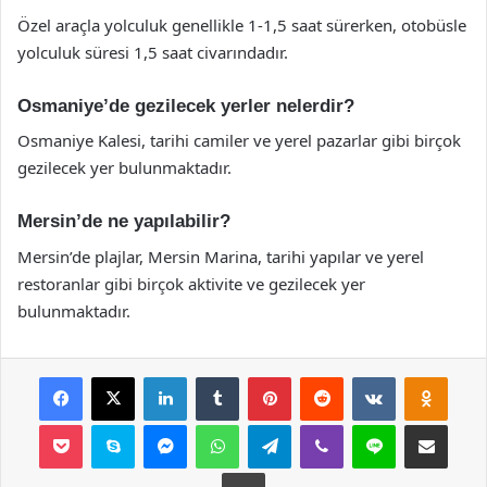
Özel araçla yolculuk genellikle 1-1,5 saat sürerken, otobüsle
yolculuk süresi 1,5 saat civarındadır.
Osmaniye’de gezilecek yerler nelerdir?
Osmaniye Kalesi, tarihi camiler ve yerel pazarlar gibi birçok
gezilecek yer bulunmaktadır.
Mersin’de ne yapılabilir?
Mersin’de plajlar, Mersin Marina, tarihi yapılar ve yerel
restoranlar gibi birçok aktivite ve gezilecek yer
bulunmaktadır.
Facebook
X
LinkedIn
Tumblr
Pinterest
Reddit
VKontakte
Odnok
Pocket
Skype
Messenger
WhatsApp
Telegram
Viber
Line
E-Posta ile payla
Yazdır