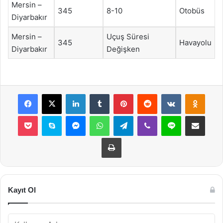
Mersin –
345
8-10
Otobüs
Diyarbakır
Mersin –
Uçuş Süresi
345
Havayolu
Diyarbakır
Değişken
Facebook
X
LinkedIn
Tumblr
Pinterest
Reddit
VKontakte
Odnok
Pocket
Skype
Messenger
WhatsApp
Telegram
Viber
Line
E-Posta ile payla
Yazdır
Kayıt Ol