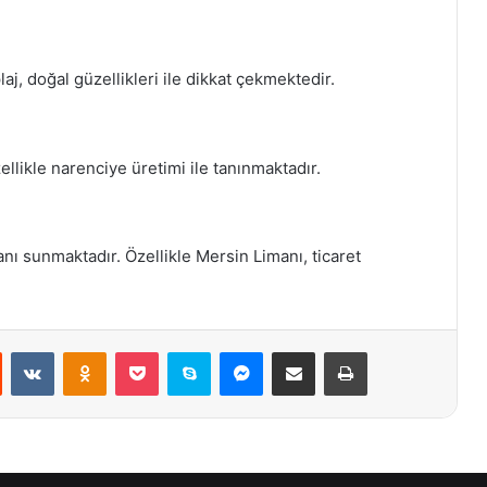
laj, doğal güzellikleri ile dikkat çekmektedir.
ellikle narenciye üretimi ile tanınmaktadır.
anı sunmaktadır. Özellikle Mersin Limanı, ticaret
st
Reddit
VKontakte
Odnoklassniki
Pocket
Skype
Messenger
E-Posta ile paylaş
Yazdır