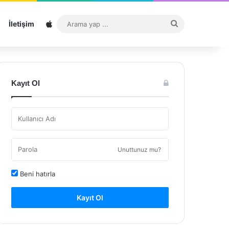
Sitemap
Arama
İletişim
yap
...
Kayıt Ol
Unuttunuz mu?
Beni hatırla
Kayıt Ol