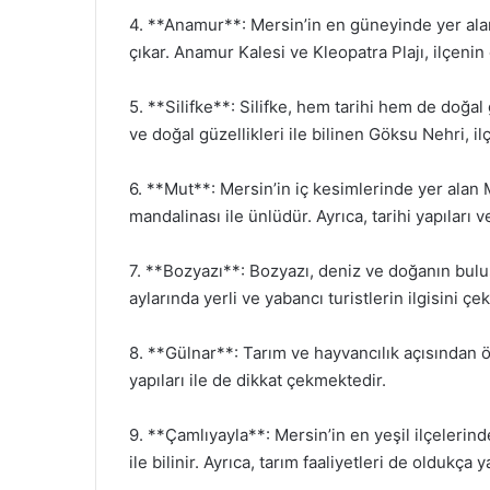
4. **Anamur**: Mersin’in en güneyinde yer alan A
çıkar. Anamur Kalesi ve Kleopatra Plajı, ilçenin 
5. **Silifke**: Silifke, hem tarihi hem de doğal g
ve doğal güzellikleri ile bilinen Göksu Nehri, i
6. **Mut**: Mersin’in iç kesimlerinde yer alan 
mandalinası ile ünlüdür. Ayrıca, tarihi yapıları 
7. **Bozyazı**: Bozyazı, deniz ve doğanın buluşt
aylarında yerli ve yabancı turistlerin ilgisini çe
8. **Gülnar**: Tarım ve hayvancılık açısından öne
yapıları ile de dikkat çekmektedir.
9. **Çamlıyayla**: Mersin’in en yeşil ilçelerinde
ile bilinir. Ayrıca, tarım faaliyetleri de oldukça y