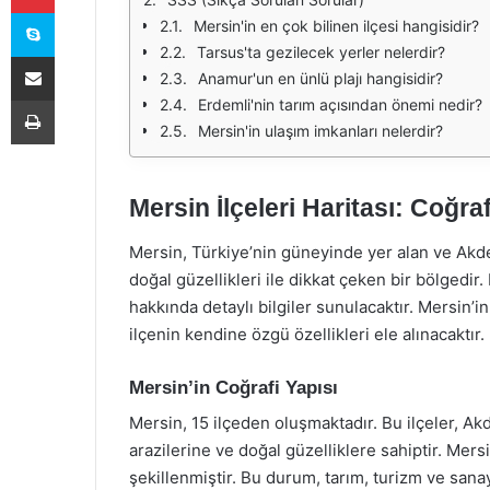
Skype
Mersin'in en çok bilinen ilçesi hangisidir?
Tarsus'ta gezilecek yerler nelerdir?
E-Posta ile paylaş
Anamur'un en ünlü plajı hangisidir?
Yazdır
Erdemli'nin tarım açısından önemi nedir?
Mersin'in ulaşım imkanları nelerdir?
Mersin İlçeleri Haritası: Coğraf
Mersin, Türkiye’nin güneyinde yer alan ve Akdeniz
doğal güzellikleri ile dikkat çeken bir bölgedir.
hakkında detaylı bilgiler sunulacaktır. Mersin’in c
ilçenin kendine özgü özellikleri ele alınacaktır.
Mersin’in Coğrafi Yapısı
Mersin, 15 ilçeden oluşmaktadır. Bu ilçeler, Akde
arazilerine ve doğal güzelliklere sahiptir. Mersi
şekillenmiştir. Bu durum, tarım, turizm ve sana