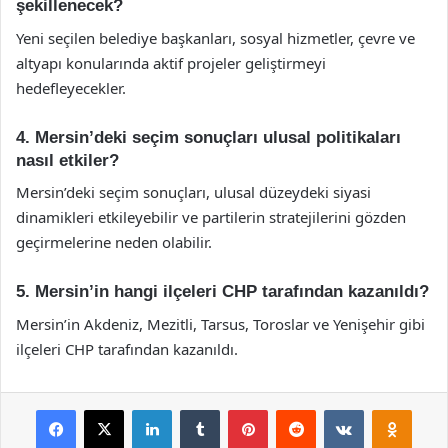
şekillenecek?
Yeni seçilen belediye başkanları, sosyal hizmetler, çevre ve
altyapı konularında aktif projeler geliştirmeyi
hedefleyecekler.
4. Mersin’deki seçim sonuçları ulusal politikaları
nasıl etkiler?
Mersin’deki seçim sonuçları, ulusal düzeydeki siyasi
dinamikleri etkileyebilir ve partilerin stratejilerini gözden
geçirmelerine neden olabilir.
5. Mersin’in hangi ilçeleri CHP tarafından kazanıldı?
Mersin’in Akdeniz, Mezitli, Tarsus, Toroslar ve Yenişehir gibi
ilçeleri CHP tarafından kazanıldı.
Facebook
X
LinkedIn
Tumblr
Pinterest
Reddit
VKontakte
Odnok