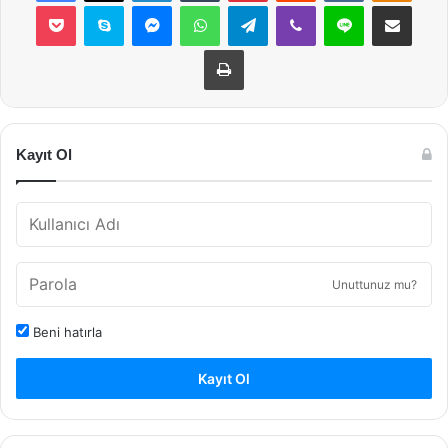
Pocket
Skype
Messenger
WhatsApp
Telegram
Viber
Line
E-Posta ile payla
Yazdır
Kayıt Ol
Unuttunuz mu?
Beni hatırla
Kayıt Ol