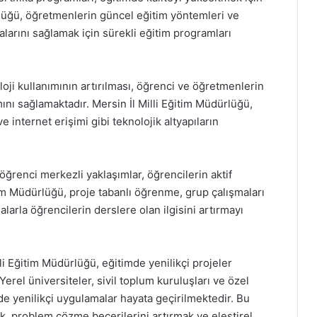
ürlüğü, öğretmenlerin güncel eğitim yöntemleri ve
alarını sağlamak için sürekli eğitim programları
oji kullanımının artırılması, öğrenci ve öğretmenlerin
mını sağlamaktadır. Mersin İl Milli Eğitim Müdürlüğü,
ve internet erişimi gibi teknolojik altyapıların
ğrenci merkezli yaklaşımlar, öğrencilerin aktif
itim Müdürlüğü, proje tabanlı öğrenme, grup çalışmaları
larla öğrencilerin derslere olan ilgisini artırmayı
lli Eğitim Müdürlüğü, eğitimde yenilikçi projeler
. Yerel üniversiteler, sivil toplum kuruluşları ve özel
imde yenilikçi uygulamalar hayata geçirilmektedir. Bu
rmek, problem çözme becerilerini artırmak ve eleştirel