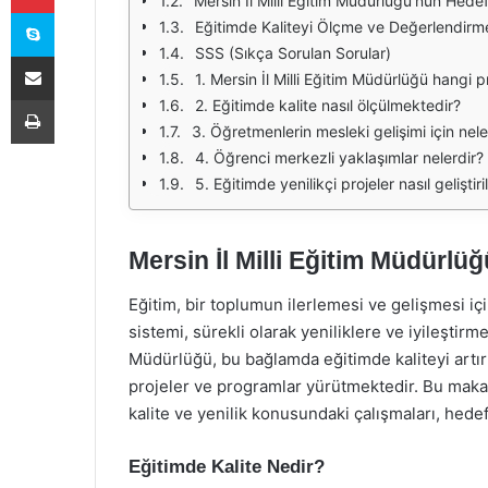
Mersin İl Milli Eğitim Müdürlüğü’nün Hedef
Skype
Eğitimde Kaliteyi Ölçme ve Değerlendirm
SSS (Sıkça Sorulan Sorular)
E-Posta ile paylaş
1. Mersin İl Milli Eğitim Müdürlüğü hangi 
Yazdır
2. Eğitimde kalite nasıl ölçülmektedir?
3. Öğretmenlerin mesleki gelişimi için nel
4. Öğrenci merkezli yaklaşımlar nelerdir?
5. Eğitimde yenilikçi projeler nasıl geliştir
Mersin İl Milli Eğitim Müdürlüğ
Eğitim, bir toplumun ilerlemesi ve gelişmesi içi
sistemi, sürekli olarak yeniliklere ve iyileştirm
Müdürlüğü, bu bağlamda eğitimde kaliteyi artırm
projeler ve programlar yürütmektedir. Bu makal
kalite ve yenilik konusundaki çalışmaları, hedef
Eğitimde Kalite Nedir?