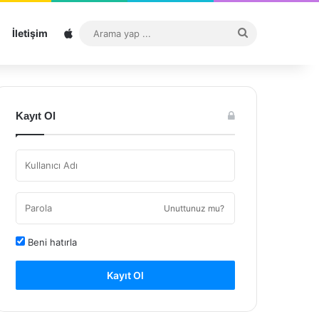
Sitemap
Arama
İletişim
yap
...
Kayıt Ol
Unuttunuz mu?
Beni hatırla
Kayıt Ol