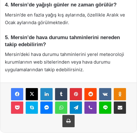
4. Mersin’de yağışlı günler ne zaman görülür?
Mersin’de en fazla yağış kış aylarında, özellikle Aralık ve
Ocak aylarında görülmektedir.
5. Mersin’de hava durumu tahminlerini nereden
takip edebilirim?
Mersin’deki hava durumu tahminlerini yerel meteoroloji
kurumlarının web sitelerinden veya hava durumu
uygulamalarından takip edebilirsiniz.
Facebook
X
LinkedIn
Tumblr
Pinterest
Reddit
VKontakte
Odnok
Pocket
Skype
Messenger
WhatsApp
Telegram
Viber
Line
E-Posta ile payla
Yazdır