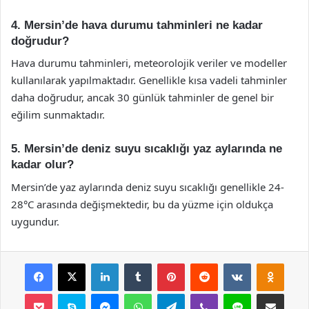
4. Mersin’de hava durumu tahminleri ne kadar
doğrudur?
Hava durumu tahminleri, meteorolojik veriler ve modeller
kullanılarak yapılmaktadır. Genellikle kısa vadeli tahminler
daha doğrudur, ancak 30 günlük tahminler de genel bir
eğilim sunmaktadır.
5. Mersin’de deniz suyu sıcaklığı yaz aylarında ne
kadar olur?
Mersin’de yaz aylarında deniz suyu sıcaklığı genellikle 24-
28°C arasında değişmektedir, bu da yüzme için oldukça
uygundur.
Facebook
X
LinkedIn
Tumblr
Pinterest
Reddit
VKontakte
Odnok
Pocket
Skype
Messenger
WhatsApp
Telegram
Viber
Line
E-Posta ile payla